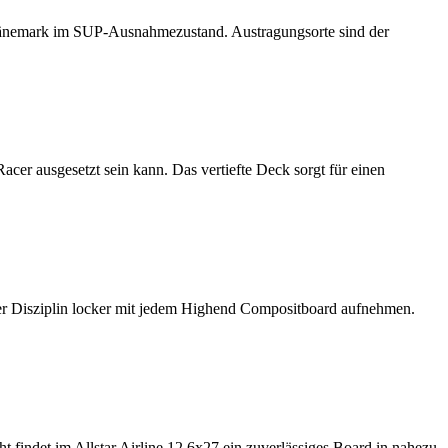
Dänemark im SUP-Ausnahmezustand. Austragungsorte sind der
er ausgesetzt sein kann. Das vertiefte Deck sorgt für einen
ser Disziplin locker mit jedem Highend Compositboard aufnehmen.
ht findet im Allstar Airline 12.6x27 ein zuverlässiges Board in nahezu