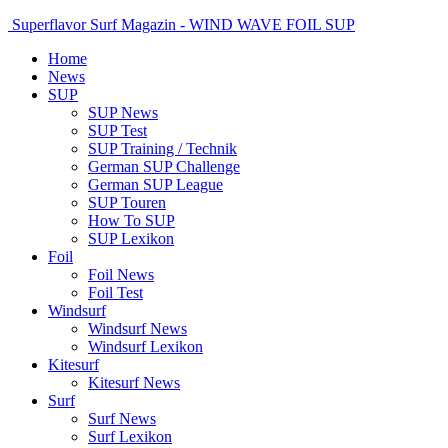
Superflavor Surf Magazin - WIND WAVE FOIL SUP
Home
News
SUP
SUP News
SUP Test
SUP Training / Technik
German SUP Challenge
German SUP League
SUP Touren
How To SUP
SUP Lexikon
Foil
Foil News
Foil Test
Windsurf
Windsurf News
Windsurf Lexikon
Kitesurf
Kitesurf News
Surf
Surf News
Surf Lexikon