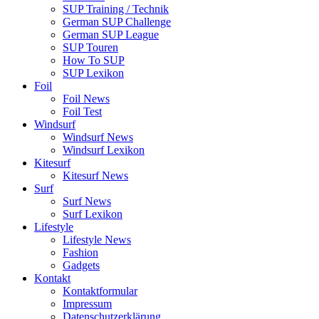
SUP Training / Technik
German SUP Challenge
German SUP League
SUP Touren
How To SUP
SUP Lexikon
Foil
Foil News
Foil Test
Windsurf
Windsurf News
Windsurf Lexikon
Kitesurf
Kitesurf News
Surf
Surf News
Surf Lexikon
Lifestyle
Lifestyle News
Fashion
Gadgets
Kontakt
Kontaktformular
Impressum
Datenschutzerklärung