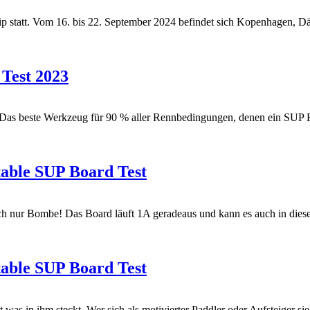
 statt. Vom 16. bis 22. September 2024 befindet sich Kopenhagen, 
Test 2023
as beste Werkzeug für 90 % aller Rennbedingungen, denen ein SUP Rac
atable SUP Board Test
ach nur Bombe! Das Board läuft 1A geradeaus und kann es auch in die
atable SUP Board Test
was in ihm steckt. Wer sich als motivierter Paddler oder Aufsteiger sie