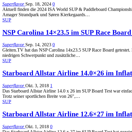
Superflavor
Sep. 18, 2024
0
Aktuell finden die 2024 ISA World SUP & Paddleboard Championship
Amager Strandpark und Søren Kierkegaards…
SUP
NSP Carolina 14×23.5 im SUP Race Board 
Superflavor
Sep. 14, 2023
0
Gleiten.TV hat das NSP Carolina 14x23.5 SUP Race Board getestet. D
niedrigen Schwerpunkt und zusätzliche…
SUP
Starboard Allstar Airline 14.0×26 im Infl
Superflavor
Okt. 3, 2018
1
Das Starboard Allstar Airline 14.0 x 26 im SUP Board Test war einf
Trotz seiner sportlichen Breite von 26",…
SUP
Starboard Allstar Airline 12.6×27 im Infl
Superflavor
Okt. 1, 2018
0
Das Starboard Allstar Airline 12.6 x 27 im SUP Board Test hat gezeigt 