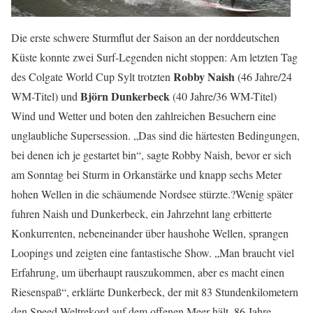
Die erste schwere Sturmflut der Saison an der norddeutschen
Küste konnte zwei Surf-Legenden nicht stoppen: Am letzten Tag
Robby Naish
des Colgate World Cup Sylt trotzten
(46 Jahre/24
Björn Dunkerbeck
WM-Titel) und
(40 Jahre/36 WM-Titel)
Wind und Wetter und boten den zahlreichen Besuchern eine
unglaubliche Supersession. „Das sind die härtesten Bedingungen,
bei denen ich je gestartet bin“, sagte Robby Naish, bevor er sich
am Sonntag bei Sturm in Orkanstärke und knapp sechs Meter
hohen Wellen in die schäumende Nordsee stürzte.?Wenig später
fuhren Naish und Dunkerbeck, ein Jahrzehnt lang erbitterte
Konkurrenten, nebeneinander über haushohe Wellen, sprangen
Loopings und zeigten eine fantastische Show. „Man braucht viel
Erfahrung, um überhaupt rauszukommen, aber es macht einen
Riesenspaß“, erklärte Dunkerbeck, der mit 83 Stundenkilometern
den Speed-Weltrekord auf dem offenen Meer hält. 86 Jahre