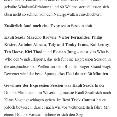
geballte Windsurf-Erfahrung und 60 Weltmeistertitel lassen sich
eben nicht so schnell von den Naturgewalten einschüchtern.
Zusätzlich fand noch eine Expression Session statt
Kauli Seadi
Marcilio Browne
Victor Fernandez
Philip
,
,
,
Köster
Antoine Albeau
Taty and Tonky Frans
Kai Lenny
,
,
,
,
Ten Hoeve
Kiri Thode
Florian Jung
,
und
– es ist das Who is
Who des Windsurfsports, das sich für eine Expression Session in
die anspruchsvollen Wellen vor dem Brandenburger Strand wagt.
das Heat dauert 30 Minuten
Bewertet wird der beste Sprung,
.
Gewinner der Expression Session war Kauli Seadi
. In der
Double Elimination im Waveriding musste Kauli Seadi sich noch
Best Trick Contest
Klaas Voget geschlagen geben. Im
hat er
jedoch bewiesen, dass er nach wie vor weltmeisterlich fährt. Mit
einem Double Forward sicherte er sich den Sieg.