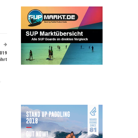
T
2019
ührt