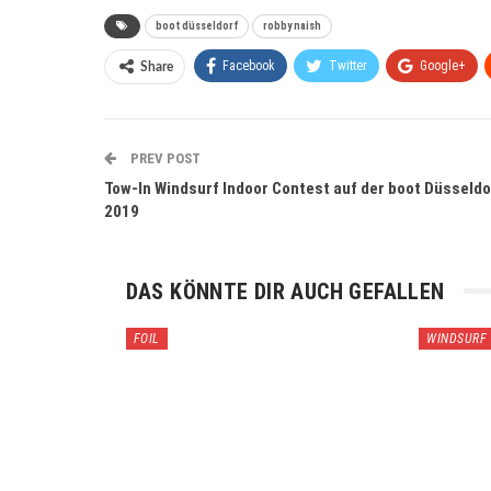
boot düsseldorf
robby naish
Facebook
Twitter
Google+
Share
PREV POST
Tow-In Windsurf Indoor Contest auf der boot Düsseldo
2019
DAS KÖNNTE DIR AUCH GEFALLEN
FOIL
WINDSURF