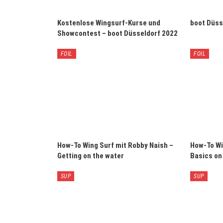
Kostenlose Wingsurf-Kurse und
boot Düss
Showcontest – boot Düsseldorf 2022
FOIL
FOIL
How-To Wing Surf mit Robby Naish –
How-To Wi
Getting on the water
Basics on
SUP
SUP