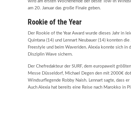
wird am ersten Wochenende der beste Tow-In Windsu
am 20. Januar das große Finale geben.
Rookie of the Year
Der Rookie of the Year Award wurde dieses Jahr in le
Quintana (14) und Lennart Neubauer (14) konnten die 
Freestyle und beim Waveriden. Alexia konnte sich in d
Disziplin Wave sichern.
Der Chefredakteur der SURF, dem europaweit größten 
Messe Düsseldorf, Michael Degen den mit 2000€ doti
Windsurflegende Robby Naish. Lennart sagte, dass er üb
Auch Alexia hat bereits eine Reise nach Marokko in P