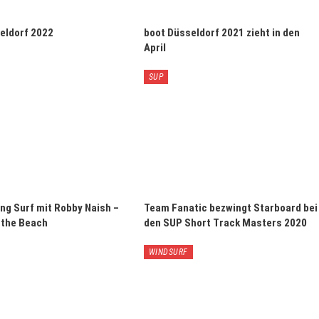
eldorf 2022
boot Düsseldorf 2021 zieht in den
April
SUP
ng Surf mit Robby Naish –
Team Fanatic bezwingt Starboard bei
 the Beach
den SUP Short Track Masters 2020
WINDSURF