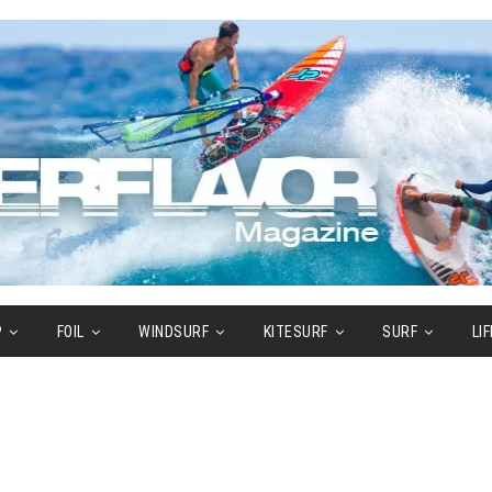
P
FOIL
WINDSURF
KITESURF
SURF
LI