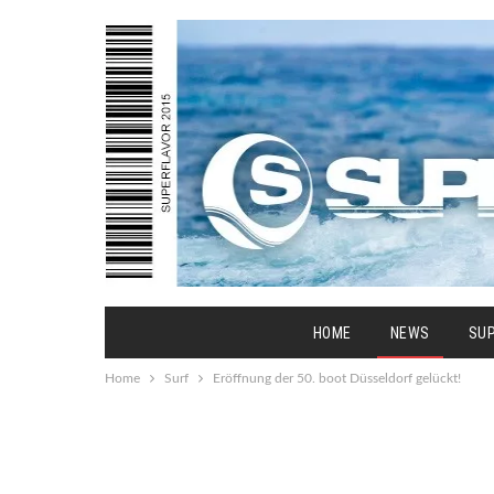
HOME
NEWS
SU
Home
Surf
Eröffnung der 50. boot Düsseldorf gelückt!