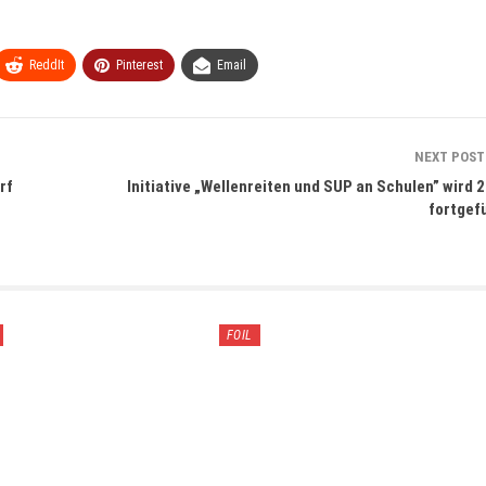
ReddIt
Pinterest
Email
NEXT POS
rf
Initiative „Wellenreiten und SUP an Schulen” wird 
fortgef
FOIL