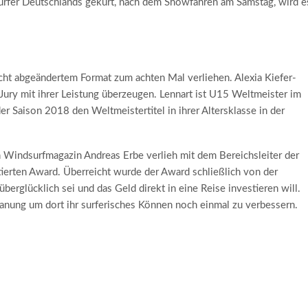
rfer Deutschlands gekürt, nach dem Showfahren am Samstag, wird e
icht abgeändertem Format zum achten Mal verliehen. Alexia Kiefer-
Jury mit ihrer Leistung überzeugen. Lennart ist U15 Weltmeister im
er Saison 2018 den Weltmeistertitel in ihrer Altersklasse in der
Windsurfmagazin Andreas Erbe verlieh mit dem Bereichsleiter der
erten Award. Überreicht wurde der Award schließlich von der
erglücklich sei und das Geld direkt in eine Reise investieren will.
lanung um dort ihr surferisches Können noch einmal zu verbessern.