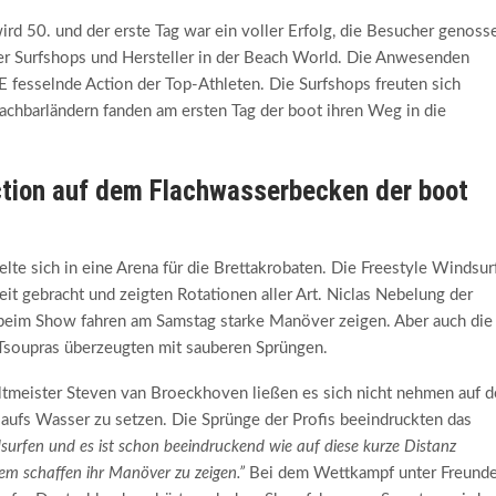
d 50. und der erste Tag war ein voller Erfolg, die Besucher genoss
der Surfshops und Hersteller in der Beach World. Die Anwesenden
esselnde Action der Top-Athleten. Die Surfshops freuten sich
Nachbarländern fanden am ersten Tag der boot ihren Weg in die
ction auf dem Flachwasserbecken der boot
e sich in eine Arena für die Brettakrobaten. Die Freestyle Windsur
 gebracht und zeigten Rotationen aller Art. Niclas Nebelung der
 beim Show fahren am Samstag starke Manöver zeigen. Aber auch die
soupras überzeugten mit sauberen Sprüngen.
ltmeister Steven van Broeckhoven ließen es sich nicht nehmen auf 
ufs Wasser zu setzen. Die Sprünge der Profis beeindruckten das
urfen und es ist schon beeindruckend wie auf diese kurze Distanz
em schaffen ihr Manöver zu zeigen.”
Bei dem Wettkampf unter Freund