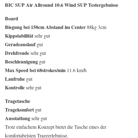
BIC SUP Air Allround 10.6 Wind SUP
Testergebnisse
Board
Biegung
bei
150
cm
Abstand
im
Center
88kg 3cm
Kippstabilität
sehr gut
Geradeauslauf
gut
Drehfreude
sehr gut
Beschleunigung
gut
Max
Speed
bei
68
strokes
/
min
11.6 km/h
Laufruhe
gut
Kontrolle
sehr gut
Tragetasche
Tragekomfort
gut
Ausstattung
sehr gut
Trotz einfachem Konzept bietet die Tasche eines der
komfortabelsten Trageerlebnisse.