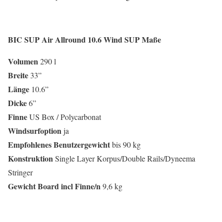
BIC SUP Air Allround 10.6 Wind SUP
Maße
Volumen
290 l
Breite
33”
Länge
10.6”
Dicke
6”
Finne
US Box / Polycarbonat
Windsurfoption
ja
Empfohlenes
Benutzergewicht
bis 90 kg
Konstruktion
Single Layer Korpus/Double Rails/Dyneema
Stringer
Gewicht
Board
incl
Finne
/
n
9,6 kg