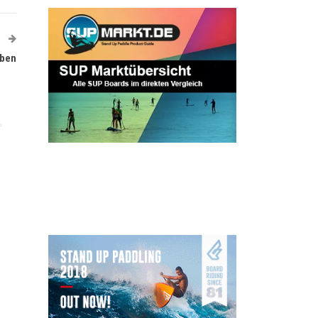
T
oben