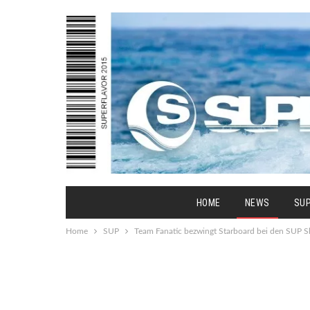
HOME
NEWS
SU
Home
SUP
Team Fanatic bezwingt Starboard bei den SUP S