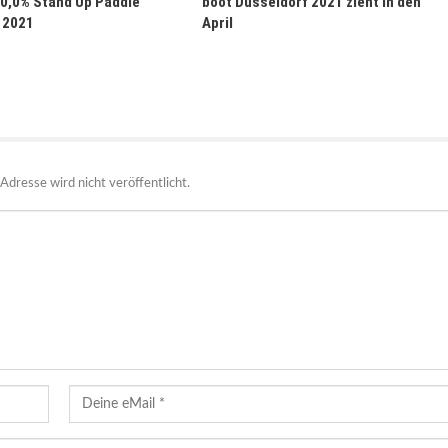
 0,0% Stand Up Paddle
boot Düsseldorf 2021 zieht in den
 2021
April
Adresse wird nicht veröffentlicht.