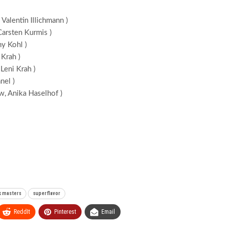
 Valentin Illichmann )
Carsten Kurmis )
y Kohl )
Krah )
Leni Krah )
nel )
w, Anika Haselhof )
k masters
superflavor
ReddIt
Pinterest
Email