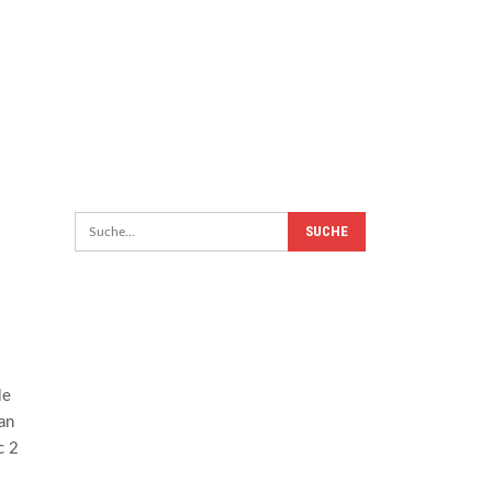
le
an
c 2