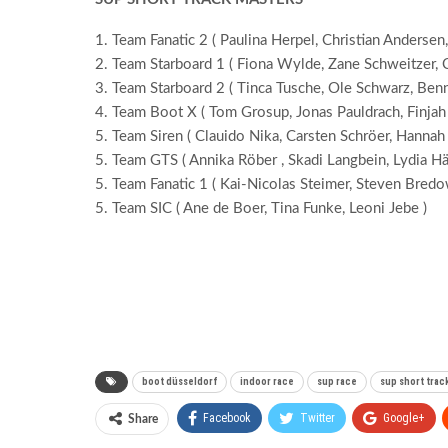
1. Team Fanatic 2 ( Paulina Herpel, Christian Andersen,
2. Team Starboard 1 ( Fiona Wylde, Zane Schweitzer, 
3. Team Starboard 2 ( Tinca Tusche, Ole Schwarz, Benn
4. Team Boot X ( Tom Grosup, Jonas Pauldrach, Finjah 
5. Team Siren ( Clauido Nika, Carsten Schröer, Hannah 
5. Team GTS ( Annika Röber , Skadi Langbein, Lydia Hä
5. Team Fanatic 1 ( Kai-Nicolas Steimer, Steven Bredo
5. Team SIC ( Ane de Boer, Tina Funke, Leoni Jebe )
boot düsseldorf
indoor race
sup race
sup short trac
Facebook
Twitter
Google+
Share