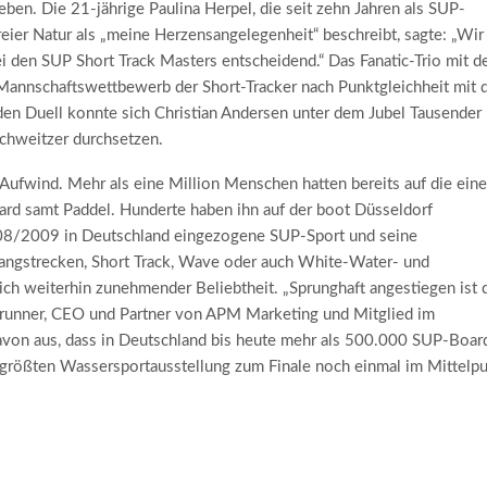
ben. Die 21-jährige Paulina Herpel, die seit zehn Jahren als SUP-
reier Natur als „meine Herzensangelegenheit“ beschreibt, sagte: „Wir
i den SUP Short Track Masters entscheidend.“ Das Fanatic-Trio mit d
nnschaftswettbewerb der Short-Tracker nach Punktgleichheit mit 
den Duell konnte sich Christian Andersen unter dem Jubel Tausender
chweitzer durchsetzen.
 Aufwind. Mehr als eine Million Menschen hatten bereits auf die eine
rd samt Paddel. Hunderte haben ihn auf der boot Düsseldorf
2008/2009 in Deutschland eingezogene SUP-Sport und seine
Langstrecken, Short Track, Wave oder auch White-Water- und
ch weiterhin zunehmender Beliebtheit. „Sprunghaft angestiegen ist 
 Brunner, CEO und Partner von APM Marketing und Mitglied im
avon aus, dass in Deutschland bis heute mehr als 500.000 SUP-Boar
tgrößten Wassersportausstellung zum Finale noch einmal im Mittelp