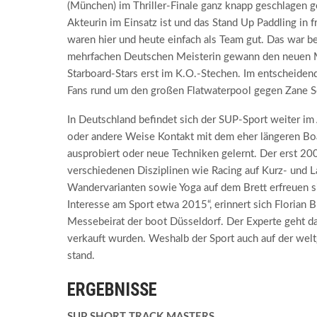
(München) im Thriller-Finale ganz knapp geschlagen ge
Akteurin im Einsatz ist und das Stand Up Paddling in f
waren hier und heute einfach als Team gut. Das war be
mehrfachen Deutschen Meisterin gewann den neuen Ma
Starboard-Stars erst im K.O.-Stechen. Im entscheiden
Fans rund um den großen Flatwaterpool gegen Zane S
In Deutschland befindet sich der SUP-Sport weiter im
oder andere Weise Kontakt mit dem eher längeren Boa
ausprobiert oder neue Techniken gelernt. Der erst 
verschiedenen Disziplinen wie Racing auf Kurz- und 
Wandervarianten sowie Yoga auf dem Brett erfreuen si
Interesse am Sport etwa 2015“, erinnert sich Florian
Messebeirat der boot Düsseldorf. Der Experte geht d
verkauft wurden. Weshalb der Sport auch auf der wel
stand.
ERGEBNISSE
SUP SHORT TRACK MASTERS