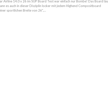
ar Airline 14.0 x 26 im SUP Board Test war einfach nur Bombe! Das Board läu
nn es auch in dieser Disziplin locker mit jedem Highend Compositboard
iner sportlichen Breite von 26",…