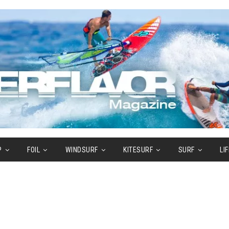
P
FOIL
WINDSURF
KITESURF
SURF
LI