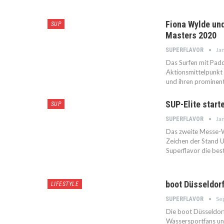
Fiona Wylde un
SUP
Masters 2020
Jan
SUPERFLAVOR
Das Surfen mit Padd
Aktionsmittelpunkt 
und ihren prominen
SUP-Elite start
SUP
Jan
SUPERFLAVOR
Das zweite Messe-W
Zeichen der Stand 
Superflavor die bes
boot Düsseldorf
LIFESTYLE
Sep
SUPERFLAVOR
Die boot Düsseldorf
Wassersportfans und