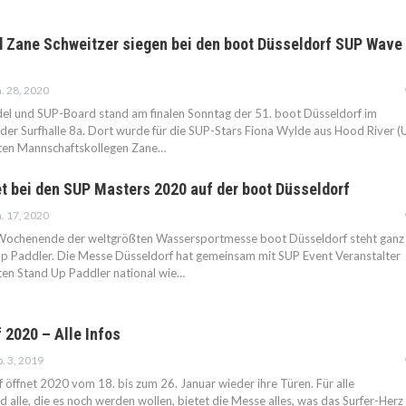
d Zane Schweitzer siegen bei den boot Düsseldorf SUP Wave
. 28, 2020
el und SUP-Board stand am finalen Sonntag der 51. boot Düsseldorf im
der Surfhalle 8a. Dort wurde für die SUP-Stars Fiona Wylde aus Hood River (
ten Mannschaftskollegen Zane…
et bei den SUP Masters 2020 auf der boot Düsseldorf
. 17, 2020
ochenende der weltgrößten Wassersportmesse boot Düsseldorf steht ganz
Up Paddler. Die Messe Düsseldorf hat gemeinsam mit SUP Event Veranstalter
ten Stand Up Paddler national wie…
 2020 – Alle Infos
. 3, 2019
 öffnet 2020 vom 18. bis zum 26. Januar wieder ihre Türen. Für alle
 alle, die es noch werden wollen, bietet die Messe alles, was das Surfer-Herz