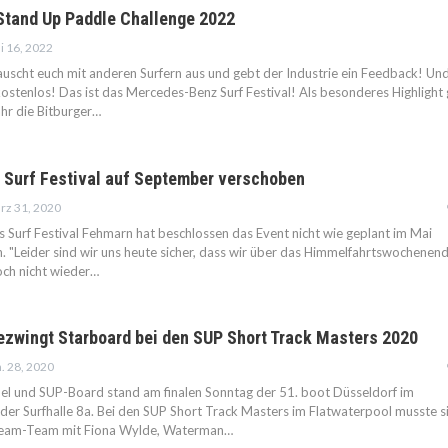
Stand Up Paddle Challenge 2022
i 16, 2022
 tauscht euch mit anderen Surfern aus und gebt der Industrie ein Feedback! Un
kostenlos! Das ist das Mercedes-Benz Surf Festival! Als besonderes Highlight 
ahr die Bitburger…
Surf Festival auf September verschoben
rz 31, 2020
s Surf Festival Fehmarn hat beschlossen das Event nicht wie geplant im Mai
en. "Leider sind wir uns heute sicher, dass wir über das Himmelfahrtswochenen
och nicht wieder…
ezwingt Starboard bei den SUP Short Track Masters 2020
. 28, 2020
el und SUP-Board stand am finalen Sonntag der 51. boot Düsseldorf im
der Surfhalle 8a. Bei den SUP Short Track Masters im Flatwaterpool musste s
ream-Team mit Fiona Wylde, Waterman…