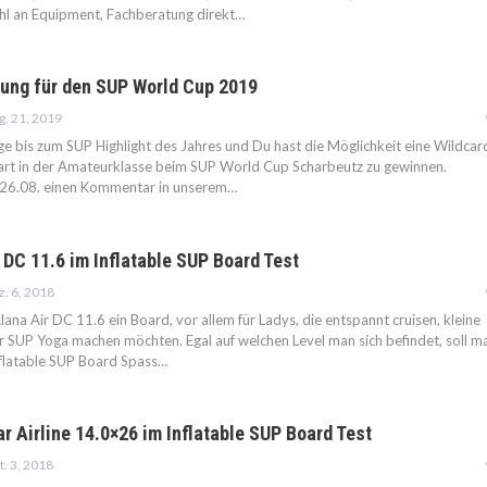
hl an Equipment, Fachberatung direkt…
sung für den SUP World Cup 2019
g. 21, 2019
e bis zum SUP Highlight des Jahres und Du hast die Möglichkeit eine Wildcar
art in der Amateurklasse beim SUP World Cup Scharbeutz zu gewinnen.
m 26.08. einen Kommentar in unserem
…
 DC 11.6 im Inflatable SUP Board Test
. 6, 2018
lana Air DC 11.6 ein Board, vor allem für Ladys, die entspannt cruisen, kleine
SUP Yoga machen möchten. Egal auf welchen Level man sich befindet, soll m
nflatable SUP Board Spass…
ar Airline 14.0×26 im Inflatable SUP Board Test
. 3, 2018