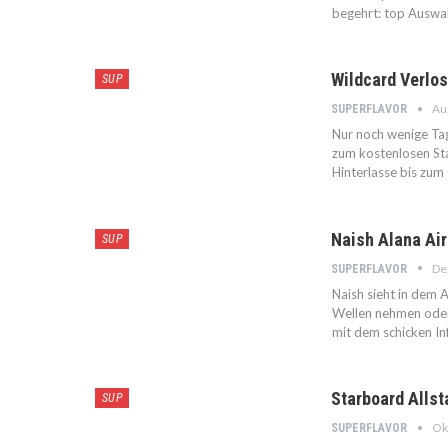
begehrt: top Auswa
Wildcard Verlo
SUP
Au
SUPERFLAVOR
Nur noch wenige Tag
zum kostenlosen St
Hinterlasse bis zu
Naish Alana Air
SUP
Dez
SUPERFLAVOR
Naish sieht in dem A
Wellen nehmen oder 
mit dem schicken I
Starboard Allst
SUP
Okt
SUPERFLAVOR