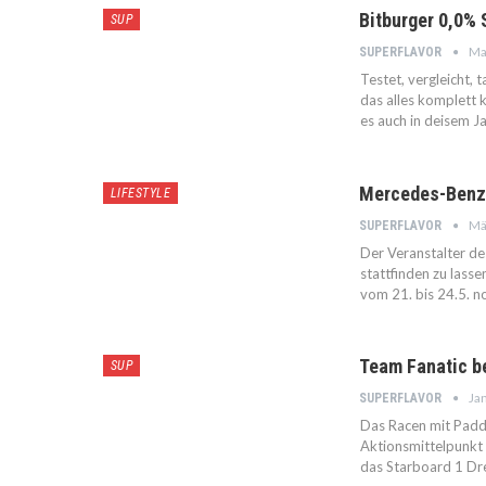
Bitburger 0,0% 
SUP
Ma
SUPERFLAVOR
Testet, vergleicht,
das alles komplett 
es auch in deisem J
Mercedes-Benz 
LIFESTYLE
Mä
SUPERFLAVOR
Der Veranstalter de
stattfinden zu lass
vom 21. bis 24.5. n
Team Fanatic b
SUP
Jan
SUPERFLAVOR
Das Racen mit Padd
Aktionsmittelpunkt 
das Starboard 1 D