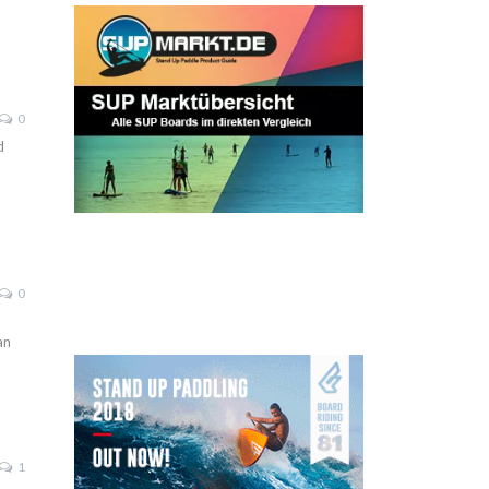
0
d
0
an
1