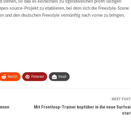
 stehen, so daß es keinesfalls zu irgendwelchen profit-lastigen
Open-source-Projekt zu etablieren, bei dem sich die Freestyle-Szene
shen und den deutschen Freestyle vernünftig nach vorne zu bringen.
ReddIt
Pinterest
Email
NEXT POS
onnen
Mit Frontloop-Trainer kopfüber in die neue Surfsa
star