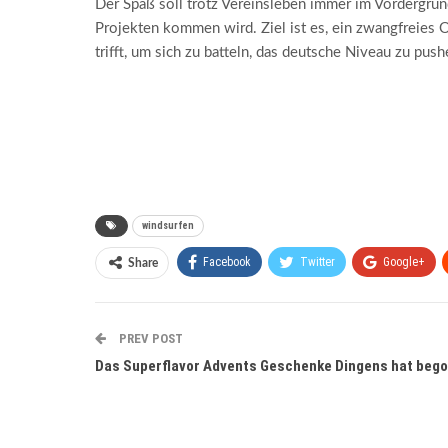
Der Spaß soll trotz Vereinsleben immer im Vordergrund
Projekten kommen wird. Ziel ist es, ein zwangfreies 
trifft, um sich zu batteln, das deutsche Niveau zu pu
windsurfen
Facebook
Twitter
Google+
Share
PREV POST
Das Superflavor Advents Geschenke Dingens hat beg