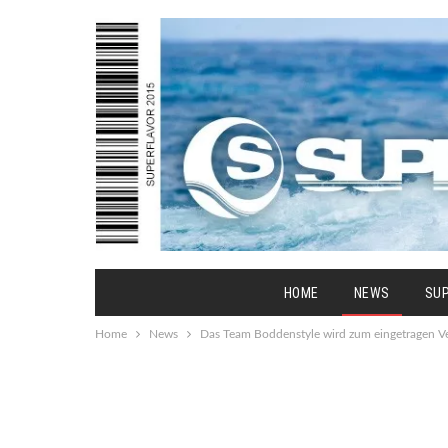
HOME
NEWS
SU
Home
News
Das Team Boddenstyle wird zum eingetragen Ve