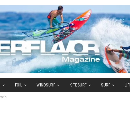
P
FOIL
WINDSURF
KITESURF
SURF
LI
rein