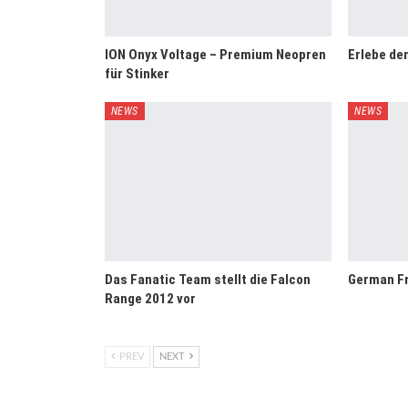
ION Onyx Voltage – Premium Neopren
Erlebe de
für Stinker
NEWS
NEWS
Das Fanatic Team stellt die Falcon
German Fr
Range 2012 vor
PREV
NEXT