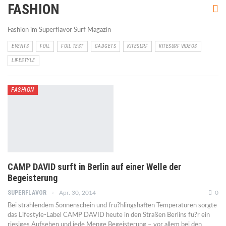
FASHION
Fashion im Superflavor Surf Magazin
EVENTS
FOIL
FOIL TEST
GADGETS
KITESURF
KITESURF VIDEOS
LIFESTYLE
FASHION
CAMP DAVID surft in Berlin auf einer Welle der
Begeisterung
SUPERFLAVOR
Apr. 30, 2014
0
Bei strahlendem Sonnenschein und fru?hlingshaften Temperaturen sorgte
das Lifestyle-Label CAMP DAVID heute in den Straßen Berlins fu?r ein
riesiges Aufsehen und jede Menge Begeisterung – vor allem bei den