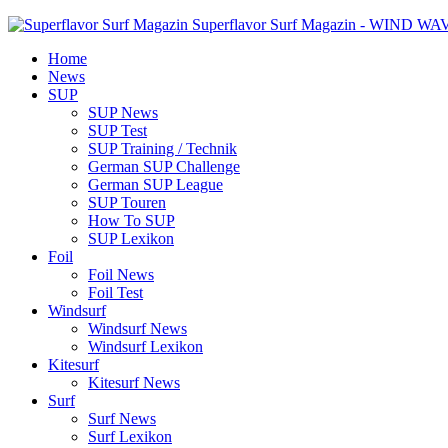
Superflavor Surf Magazin - WIND W
Home
News
SUP
SUP News
SUP Test
SUP Training / Technik
German SUP Challenge
German SUP League
SUP Touren
How To SUP
SUP Lexikon
Foil
Foil News
Foil Test
Windsurf
Windsurf News
Windsurf Lexikon
Kitesurf
Kitesurf News
Surf
Surf News
Surf Lexikon