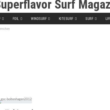
P
FOIL
WINDSURF
KITESURF
SURF
LI
ernchen