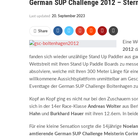
German SUP Challenge 2012 – Ster
Last updated
20. September 2023
Share
Eine W
2012
d
fanden sich wieder unzählige Stand Up Paddler aus g
Wettstreit mit Ihren Stand Up Paddle Boards zu messe
absolviere, welche mit Ihren 300 Meter Länge für eine
willkommene Aussichtsplattform unmittelbar am Gesch
Eventtage der German SUP Challenge Boltenhagen zu
Kopf an Kopf ging es nicht nur bei den Zuschauern s
sich in der 14er Race-Klasse
Andreas Wolter
aus Ber
Hahn
und
Burkhard Hauer
mit ihren 12.6ern. In beide
Für eine kleine Sensation sorgte die 14jährige
Noelan
amtierende German SUP Challenge Meisterin Corin