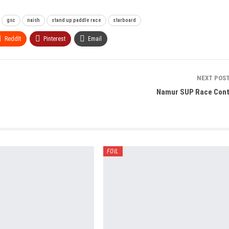
gsc
naish
stand up paddle race
starboard
ReddIt
Pinterest
Email
NEXT POS
Namur SUP Race Con
FOIL