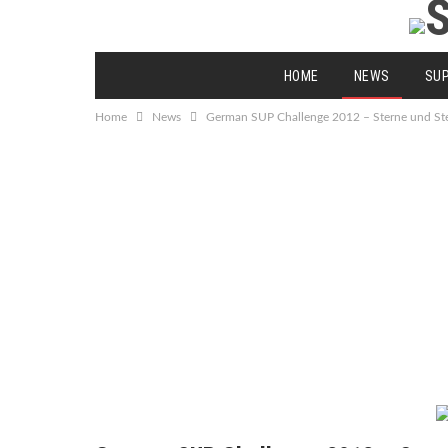
HOME
NEWS
SU
Home
News
German SUP Challenge 2012 – Sterne und St