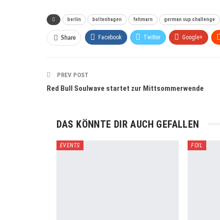
berlin
boltenhagen
fehmarn
german sup challenge
Facebook
Twitter
Google+
Share
PREV POST
Red Bull Soulwave startet zur Mittsommerwende
DAS KÖNNTE DIR AUCH GEFALLEN
EVENTS
FOIL