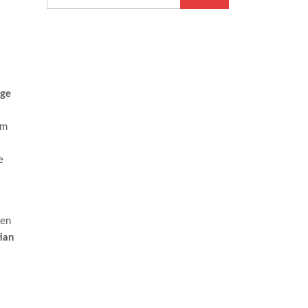
ge
im
e
ten
ian