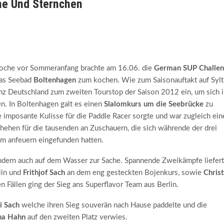
ne Und Sternchen
oche vor Sommeranfang brachte am 16.06. die
German SUP Challen
as Seebad
Boltenhagen
zum kochen. Wie zum Saisonauftakt auf Sylt
anz Deutschland zum zweiten Tourstop der Saison 2012 ein, um sich 
n. In Boltenhagen galt es einen
Slalomkurs um die Seebrücke
zu
 imposante Kulisse für die Paddle Racer sorgte und war zugleich ein
ehen für die tausenden an Zuschauern, die sich währende der drei
m anfeuern eingefunden hatten.
ondern auch auf dem Wasser zur Sache. Spannende Zweikämpfe liefer
lin und
Frithjof Sach
an dem eng gesteckten Bojenkurs, sowie
Christ
n Fällen ging der Sieg ans Superflavor Team aus Berlin.
i Sach
welche ihren Sieg souverän nach Hause paddelte und die
na Hahn
auf den zweiten Platz verwies.