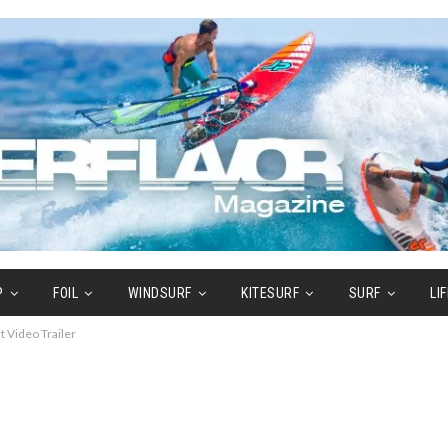
P
FOIL
WINDSURF
KITESURF
SURF
LI
 Video Trailer