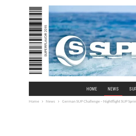
HOME
NEWS
SU
Home
News
German SUP Challenge – Nightflight SUP Sprint