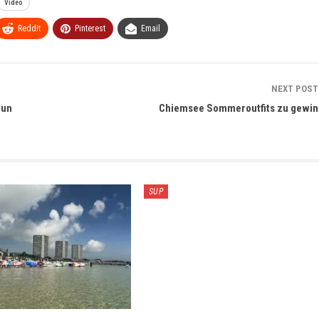
Video
ReddIt
Pinterest
Email
NEXT POS
Sun
Chiemsee Sommeroutfits zu gewi
SUP