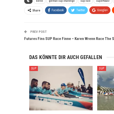
berlin
german sup challenge
sup race
superflavor
Share
Facebook
Twitter
Google+
PREV POST
Futures Fins SUP Race Finne – Karen Wrenn Race The 
DAS KÖNNTE DIR AUCH GEFALLEN
SUP
SUP