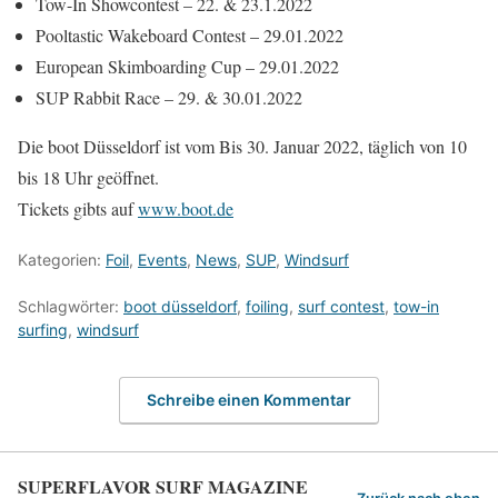
Tow-In Showcontest – 22. & 23.1.2022
Pooltastic Wakeboard Contest – 29.01.2022
European Skimboarding Cup – 29.01.2022
SUP Rabbit Race – 29. & 30.01.2022
Die boot Düsseldorf ist vom Bis 30. Januar 2022, täglich von 10
bis 18 Uhr geöffnet.
Tickets gibts auf
www.boot.de
Kategorien:
Foil
,
Events
,
News
,
SUP
,
Windsurf
Schlagwörter:
boot düsseldorf
,
foiling
,
surf contest
,
tow-in
surfing
,
windsurf
Schreibe einen Kommentar
SUPERFLAVOR SURF MAGAZINE