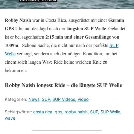
Robby Naish
Garmin
war in Costa Rica, ausgerüstet mit einer
GPS
längsten SUP Welle
Uhr, auf der Jagd nach der
. Gelandet
2:15 min und einer Gesamtlänge von
ist er bei sagenhaften
1009m
. Schöne Sache, die nicht nur nach der perfekte
SUP
Welle
verlangt, sondern auch der nötigen Kondition, um bei
einem solch langen Wave Ride keine weichen Knie zu
bekommen.
Robby Naish longest Ride – die längste SUP Welle
Kategorien:
News
,
SUP
,
SUP Videos
,
Video
Schlagwörter:
costa rica
,
gps
,
robby naish
,
SUP
,
SUP Welle
,
wave