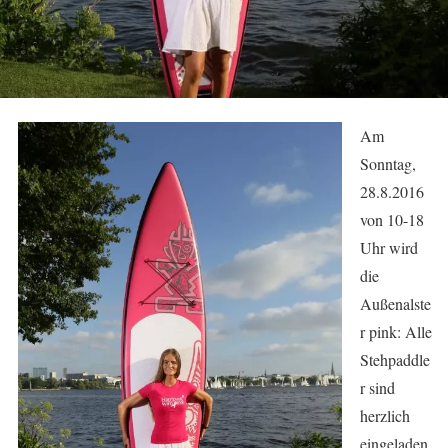
Am
Sonntag,
28.8.2016
von 10-18
Uhr wird
die
Außenalste
r pink: Alle
Stehpaddle
r sind
herzlich
eingeladen