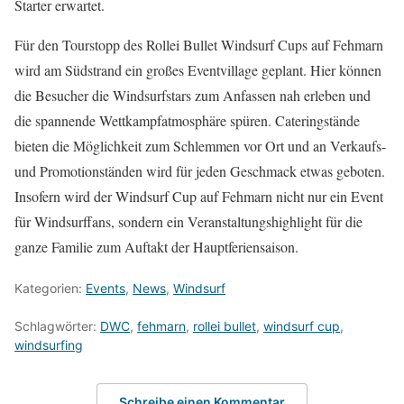
Starter erwartet.
Für den Tourstopp des Rollei Bullet Windsurf Cups auf Fehmarn
wird am Südstrand ein großes Eventvillage geplant. Hier können
die Besucher die Windsurfstars zum Anfassen nah erleben und
die spannende Wettkampfatmosphäre spüren. Cateringstände
bieten die Möglichkeit zum Schlemmen vor Ort und an Verkaufs-
und Promotionständen wird für jeden Geschmack etwas geboten.
Insofern wird der Windsurf Cup auf Fehmarn nicht nur ein Event
für Windsurffans, sondern ein Veranstaltungshighlight für die
ganze Familie zum Auftakt der Hauptferiensaison.
Kategorien:
Events
,
News
,
Windsurf
Schlagwörter:
DWC
,
fehmarn
,
rollei bullet
,
windsurf cup
,
windsurfing
Schreibe einen Kommentar