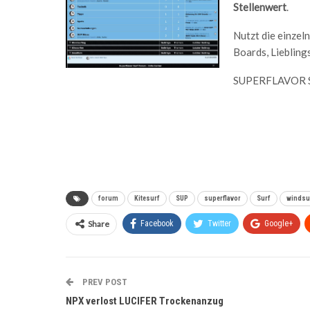
Stellenwert
.
Nutzt die einzel
Boards, Liebling
SUPERFLAVOR 
forum
Kitesurf
SUP
superflavor
Surf
windsu
Share
Facebook
Twitter
Google+
PREV POST
NPX verlost LUCIFER Trockenanzug