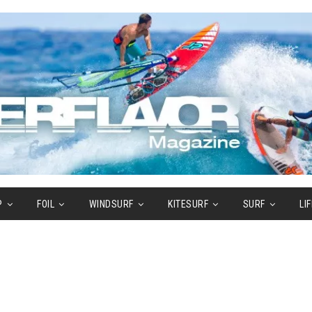
P
FOIL
WINDSURF
KITESURF
SURF
LI