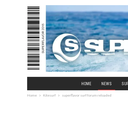
HOME
NEWS
SU
Home
Kitesurf
superflavor surf forum reloaded