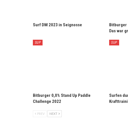
Surf DM 2023 in Seignosse
Bitburger
Das war gr
SUP
SUP
Bitburger 0,0% Stand Up Paddle
Surfen du
Challenge 2022
Krafttrain
PREV
NEXT