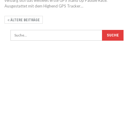
verbarg sich das weltweit erste GPS Stand Up Paddle Race.
Ausgestattet mit dem Highend GPS Tracker…
ÄLTERE BEITRÄGE