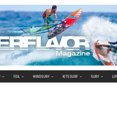
P
FOIL
WINDSURF
KITESURF
SURF
LI