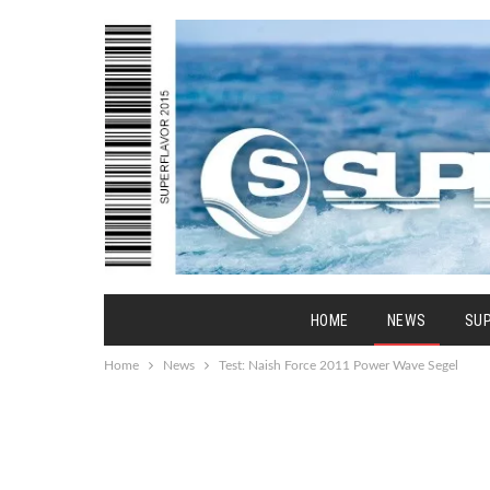
HOME
NEWS
SU
Home
News
Test: Naish Force 2011 Power Wave Segel