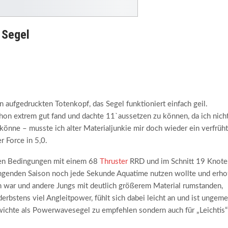
 Segel
n aufgedruckten Totenkopf, das Segel funktioniert einfach geil.
on extrem gut fand und dachte 11`aussetzen zu können, da ich nich
önne – musste ich alter Materialjunkie mir doch wieder ein verfrüh
 Force in 5,0.
enen Bedingungen mit einem 68
Thruster
RRD und im Schnitt 19 Knote
klingenden Saison noch jede Sekunde Aquatime nutzen wollte und erho
en war und andere Jungs mit deutlich größerem Material rumstanden,
 derbstens viel Angleitpower, fühlt sich dabei leicht an und ist ungeme
ewichte als Powerwavesegel zu empfehlen sondern auch für „Leichtis“