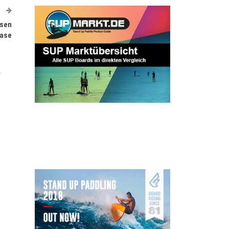
T
ssen
ase