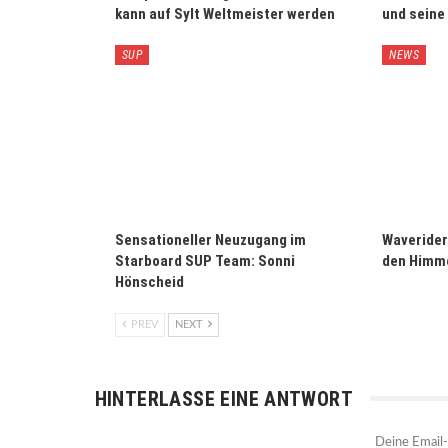
kann auf Sylt Weltmeister werden
und seine
SUP
NEWS
Sensationeller Neuzugang im
Waverider 
Starboard SUP Team: Sonni
den Himme
Hönscheid
PREV
NEXT
HINTERLASSE EINE ANTWORT
Deine Email-