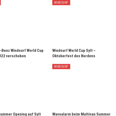
WINDSURF
Benz Windsurf World Cup
Windsurf World Cup Sylt –
2022 verschoben
Oktoberfest des Nordens
WINDSURF
ummer Opening auf Sylt
Wavealarm beim Multivan Summer