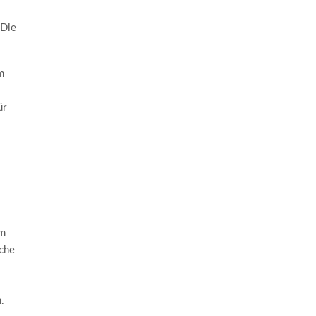
 Die
m
ür
im
sche
.