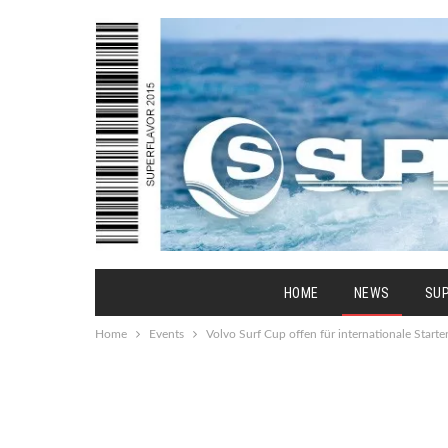
HOME
NEWS
SU
Home
Events
Volvo Surf Cup offen für internationale Starte