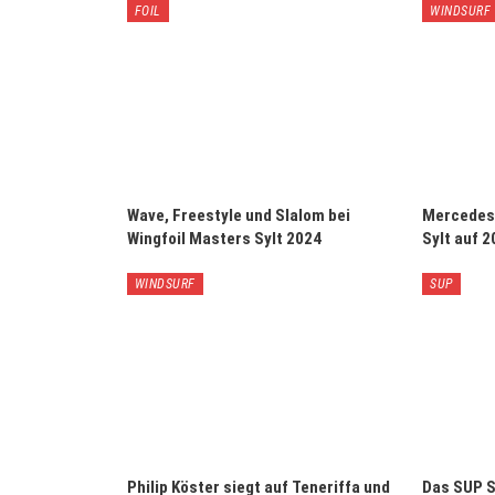
FOIL
WINDSURF
Wave, Freestyle und Slalom bei
Mercedes-
Wingfoil Masters Sylt 2024
Sylt auf 
WINDSURF
SUP
Philip Köster siegt auf Teneriffa und
Das SUP S