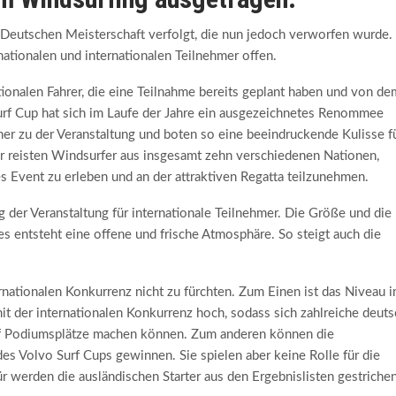
n Deutschen Meisterschaft verfolgt, die nun jedoch verworfen wurde.
 nationalen und internationalen Teilnehmer offen.
ationalen Fahrer, die eine Teilnahme bereits geplant haben und von de
rf Cup hat sich im Laufe der Jahre ein ausgezeichnetes Renommee
r zu der Veranstaltung und boten so eine beeindruckende Kulisse f
 reisten Windsurfer aus insgesamt zehn verschiedenen Nationen,
s Event zu erleben und an der attraktiven Regatta teilzunehmen.
 der Veranstaltung für internationale Teilnehmer. Die Größe und die
s entsteht eine offene und frische Atmosphäre. So steigt auch die
rnationalen Konkurrenz nicht zu fürchten. Zum Einen ist das Niveau 
t der internationalen Konkurrenz hoch, sodass sich zahlreiche deut
 auf Podiumsplätze machen können. Zum anderen können die
des Volvo Surf Cups gewinnen. Sie spielen aber keine Rolle für die
für werden die ausländischen Starter aus den Ergebnislisten gestrichen