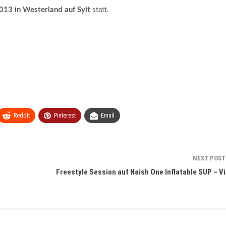
2013 in Westerland auf Sylt
statt.
ReddIt
Pinterest
Email
NEXT POS
Freestyle Session auf Naish One Inflatable SUP – V