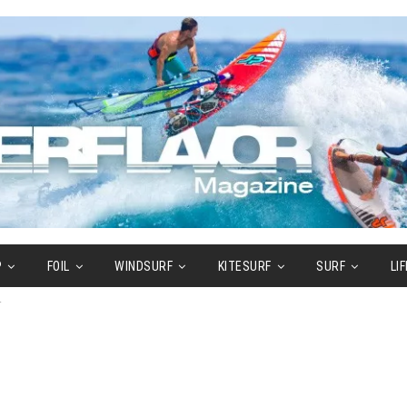
P
FOIL
WINDSURF
KITESURF
SURF
LI
r