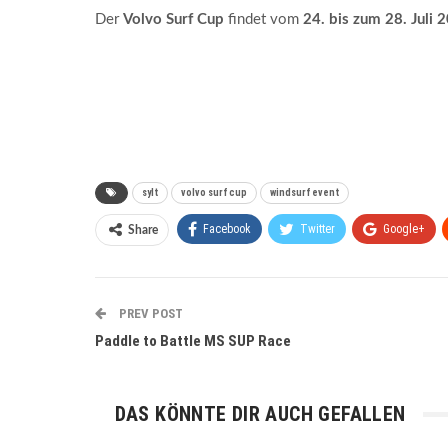
Der
Volvo Surf Cup
findet vom
24. bis zum 28. Juli 
sylt
volvo surf cup
windsurf event
Facebook
Twitter
Google+
Share
PREV POST
Paddle to Battle MS SUP Race
DAS KÖNNTE DIR AUCH GEFALLEN