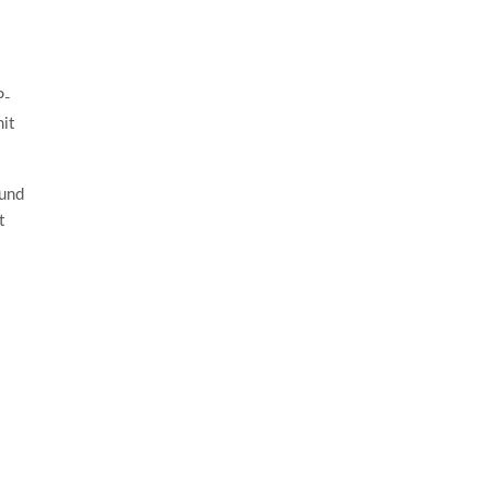
P-
it
 und
t