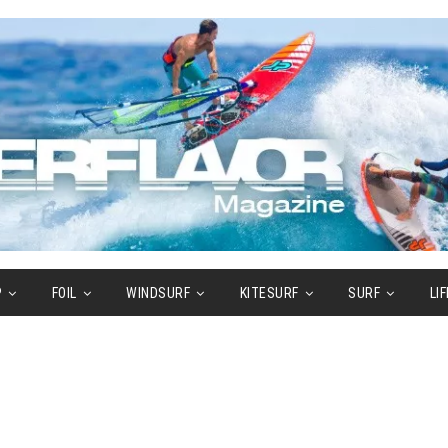
P
FOIL
WINDSURF
KITESURF
SURF
LI