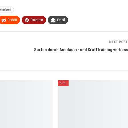
windsurf
ReddIt
Pinterest
Email
NEXT POS
Surfen durch Ausdauer- und Krafttraining verbes
FOIL