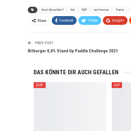
boot düsseldorf
foil
SUP
surf messe
Tow In
Facebook
Twitter
Google+
Share
PREV POST
Bitburger 0,0% Stand Up Paddle Challenge 2021
DAS KÖNNTE DIR AUCH GEFALLEN
SURF
SUP