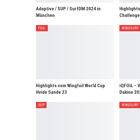
Adaptive / SUP / SurfDM 2024 in
Highlight
München
Challenge
FOIL
WINDSURF
Highlights vom Wingfoil World Cup
iQFOiL – 
Hvide Sande 23
Dakine 20
SUP
WINDSURF