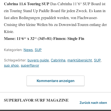
Cabrina 11.6 Touring SUP
Das Cabrinha 11’6“ SUP Board ist
ein Touring Stand Up Paddle Board für jeden Zweck. Es kann in
fast allen Bedingungen gepaddelt werden, von Flachwasser-
Cruising über kleine Wellen bis zu Downwind-Touren entlang der
Küste.
Masse: 11‘6‘‘ x 32‘‘ (345×81) Finnen: Single Fin
Kategorien:
News
,
SUP
Schlagwörter:
buyers guide
,
Cabrinha
,
marktübersicht
,
SUP
,
sup shop
,
superflavor
Kommentare anzeigen
SUPERFLAVOR SURF MAGAZINE
Zurück nach oben