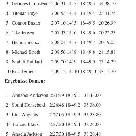
3
Georges Cronsteadt
2:06:31
14′
3
18-49
3
34
38.10
4
Titouan Puyo
2:06:53
14′
4
18-49
4
23
31.75
5
Connor Baxter
2:07:10
14′
5
18-49
5
20
26.99
6
Jake Jensen
2:07:43
14′
6
18-49
6
20
22.23
7
Bicho Jimenez
2:08:04
14′
7
18-49
7
20
19.05
8
Michael Booth
2:08:56
14′
8
18-49
8
24
15.88
9
Niuhiti Buillard
2:09:00
14′
9
18-49
9
23
14.29
10
Eric Terrien
2:09:12
14′
10
18-49
10
33
12.70
Ergebnisse Damen:
1
Annabel Anderson
2:21:49
18-49
1
33
48.00
2
Sonni Honscheid
2:26:48
18-49
2
33
36.00
3
Lina Augaitis
2:27:03
18-49
3
34
28.80
4
Terrene Black
2:27:20
18-49
4
32
24.00
5
Angela Jackson
2:27:30
18-49
5
38
20.40