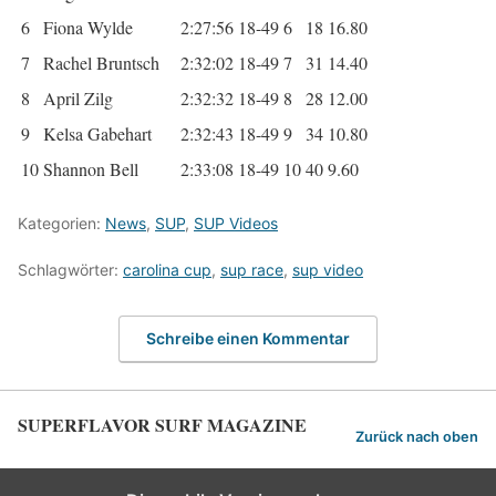
6
Fiona Wylde
2:27:56
18-49
6
18
16.80
7
Rachel Bruntsch
2:32:02
18-49
7
31
14.40
8
April Zilg
2:32:32
18-49
8
28
12.00
9
Kelsa Gabehart
2:32:43
18-49
9
34
10.80
10
Shannon Bell
2:33:08
18-49
10
40
9.60
Kategorien:
News
,
SUP
,
SUP Videos
Schlagwörter:
carolina cup
,
sup race
,
sup video
Schreibe einen Kommentar
SUPERFLAVOR SURF MAGAZINE
Zurück nach oben