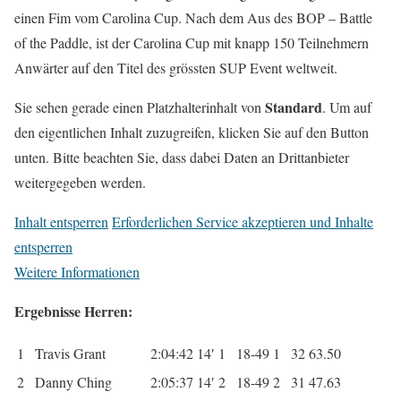
einen Fim vom Carolina Cup. Nach dem Aus des BOP – Battle
of the Paddle, ist der Carolina Cup mit knapp 150 Teilnehmern
Anwärter auf den Titel des grössten SUP Event weltweit.
Standard
Sie sehen gerade einen Platzhalterinhalt von
. Um auf
den eigentlichen Inhalt zuzugreifen, klicken Sie auf den Button
unten. Bitte beachten Sie, dass dabei Daten an Drittanbieter
weitergegeben werden.
Inhalt entsperren
Erforderlichen Service akzeptieren und Inhalte
entsperren
Weitere Informationen
Ergebnisse Herren:
1
Travis Grant
2:04:42
14′
1
18-49
1
32
63.50
2
Danny Ching
2:05:37
14′
2
18-49
2
31
47.63