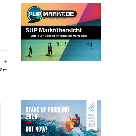
T
 Set