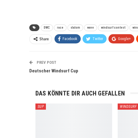
DWC
race
slalom
wave
windsurf contest
win
Facebook
Twitter
Google+
Share
PREV POST
Deutscher Windsurf Cup
DAS KÖNNTE DIR AUCH GEFALLEN
SUP
WINDSURF