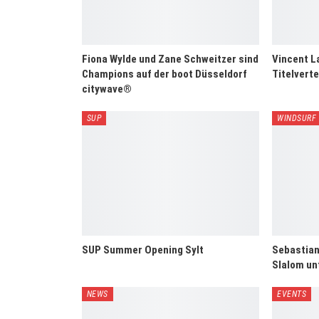
Fiona Wylde und Zane Schweitzer sind
Vincent L
Champions auf der boot Düsseldorf
Titelvert
citywave®
SUP
WINDSURF
SUP Summer Opening Sylt
Sebastian
Slalom un
NEWS
EVENTS