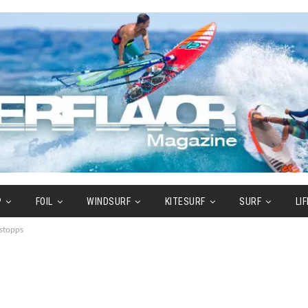
P
FOIL
WINDSURF
KITESURF
SURF
LI
stopps