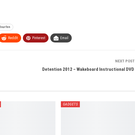
dsurfen
ReddIt
Pinterest
Email
NEXT POS
Detention 2012 – Wakeboard Instructional DVD
GADGETS