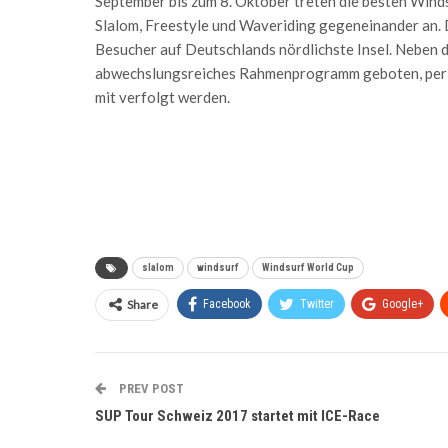
September bis zum 8. Oktober treten die besten Wind
Slalom, Freestyle und Waveriding gegeneinander an. D
Besucher auf Deutschlands nördlichste Insel. Neben
abwechslungsreiches Rahmenprogramm geboten, per 
mit verfolgt werden.
slalom
windsurf
Windsurf World Cup
Share
Facebook
Twitter
Google+
PREV POST
SUP Tour Schweiz 2017 startet mit ICE-Race