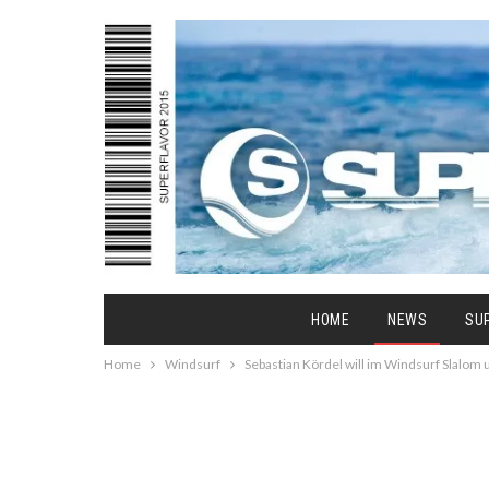
HOME
NEWS
SU
Home
Windsurf
Sebastian Kördel will im Windsurf Slalom 