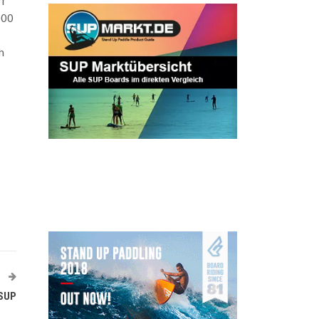
rf
000
h
T
 SUP