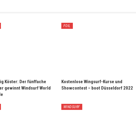
FOIL
ig Köster: Der fünffache
Kostenlose Wingsurf-Kurse und
er gewinnt Windsurf World
Showcontest – boot Düsseldorf 2022
le
WINDSURF