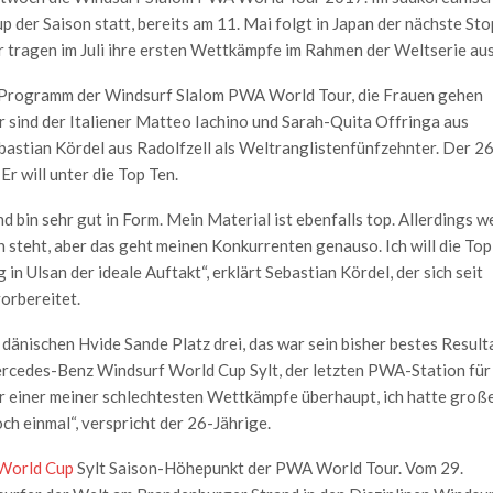
p der Saison statt, bereits am 11. Mai folgt in Japan der nächste St
 tragen im Juli ihre ersten Wettkämpfe im Rahmen der Weltserie aus
m Programm der Windsurf Slalom PWA World Tour, die Frauen gehen
r sind der Italiener Matteo Iachino und Sarah-Quita Offringa aus
astian Kördel aus Radolfzell als Weltranglistenfünfzehnter. Der 26
Er will unter die Top Ten.
nd bin sehr gut in Form. Mein Material ist ebenfalls top. Allerdings w
steht, aber das geht meinen Konkurrenten genauso. Ich will die Top
in Ulsan der ideale Auftakt“, erklärt Sebastian Kördel, der sich seit
orbereitet.
dänischen Hvide Sande Platz drei, das war sein bisher bestes Result
ercedes-Benz Windsurf World Cup Sylt, der letzten PWA-Station für
ar einer meiner schlechtesten Wettkämpfe überhaupt, ich hatte groß
ch einmal“, verspricht der 26-Jährige.
World Cup
Sylt Saison-Höhepunkt der PWA World Tour. Vom 29.