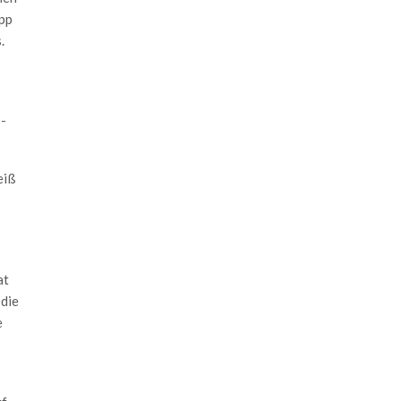
opp
.
-
eiß
at
 die
e