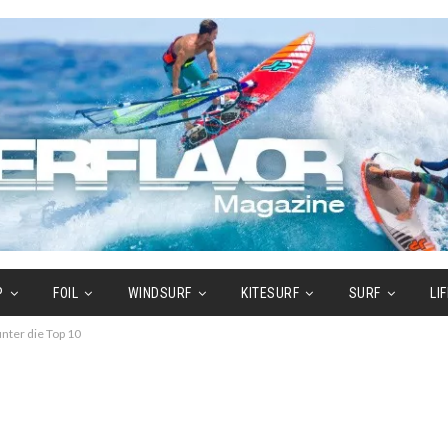
P
FOIL
WINDSURF
KITESURF
SURF
LI
unter die Top 10