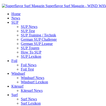
Superflavor Surf Magazin - WIND W
Home
News
SUP
SUP News
SUP Test
SUP Training / Technik
German SUP Challenge
German SUP League
SUP Touren
How To SUP
SUP Lexikon
Foil
Foil News
Foil Test
Windsurf
Windsurf News
Windsurf Lexikon
Kitesurf
Kitesurf News
Surf
Surf News
Surf Lexikon