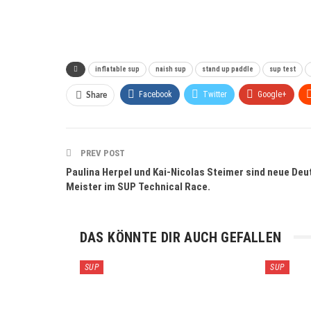
inflatable sup
naish sup
stand up paddle
sup test
Facebook
Twitter
Google+
Share
PREV POST
Paulina Herpel und Kai-Nicolas Steimer sind neue De
Meister im SUP Technical Race.
DAS KÖNNTE DIR AUCH GEFALLEN
SUP
SUP