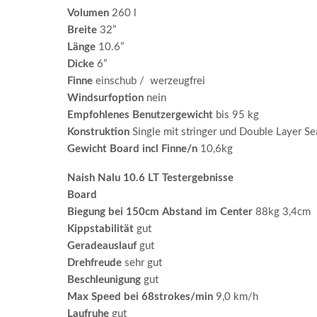
Volumen
260 l
Breite
32”
Länge
10.6”
Dicke
6”
Finne
einschub / werzeugfrei
Windsurfoption
nein
Empfohlenes
Benutzergewicht
bis 95 kg
Konstruktion
Single mit stringer und Double Layer S
Gewicht
Board
incl
Finne/n
10,6kg
Naish Nalu 10.6 LT Testergebnisse
Board
Biegung
bei 150cm
Abstand
im
Center
88kg 3,4cm
Kippstabilität
gut
Geradeauslauf
gut
Drehfreude
sehr gut
Beschleunigung
gut
Max
Speed
bei 68strokes/min
9,0 km/h
Laufruhe
gut