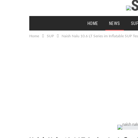
HOME
NEWS
SU
Home
SUP
Naish Nalu 10.6 LT Series im Inflatable SUP Tes