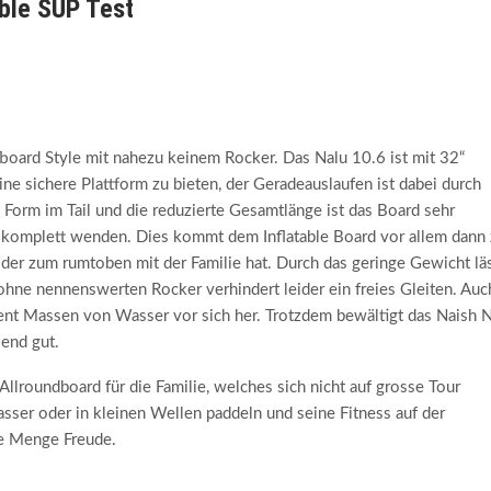
able SUP Test
fboard Style mit nahezu keinem Rocker. Das Nalu 10.6 ist mit 32“
ine sichere Plattform zu bieten, der Geradeauslaufen ist dabei durch
 Form im Tail und die reduzierte Gesamtlänge ist das Board sehr
g komplett wenden. Dies kommt dem Inflatable Board vor allem dann 
der zum rumtoben mit der Familie hat. Durch das geringe Gewicht lä
 ohne nennenswerten Rocker verhindert leider ein freies Gleiten. Auc
ent Massen von Wasser vor sich her. Trotzdem bewältigt das Naish N
lend gut.
llroundboard für die Familie, welches sich nicht auf grosse Tour
ser oder in kleinen Wellen paddeln und seine Fitness auf der
e Menge Freude.