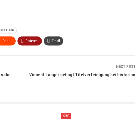
sup video
ReddIt
Pinterest
Email
NEXT POS
utsche
Vincent Langer gelingt Titelverteidigung bei historis
SUP