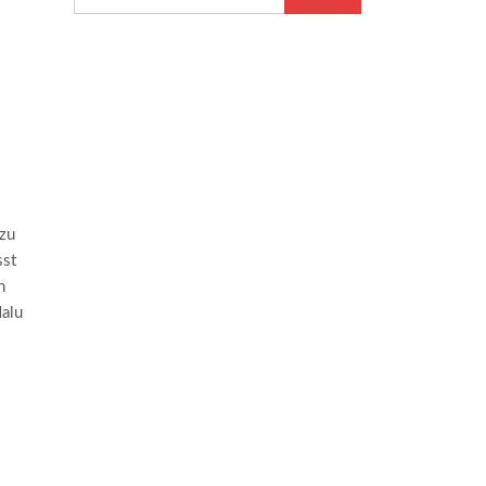
zu
sst
h
alu