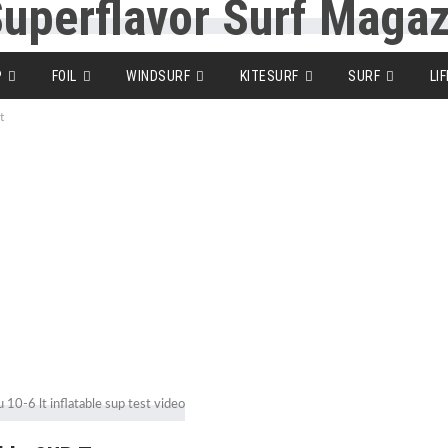
P
FOIL
WINDSURF
KITESURF
SURF
LI
t