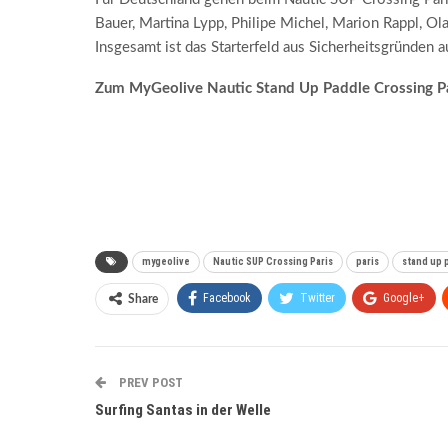
Bauer, Martina Lypp, Philipe Michel, Marion Rappl, 
Insgesamt ist das Starterfeld aus Sicherheitsgründen
Zum MyGeolive Nautic Stand Up Paddle Crossing Par
mygeolive
Nautic SUP Crossing Paris
paris
stand up 
Facebook
Twitter
Google+
Share
PREV POST
Surfing Santas in der Welle