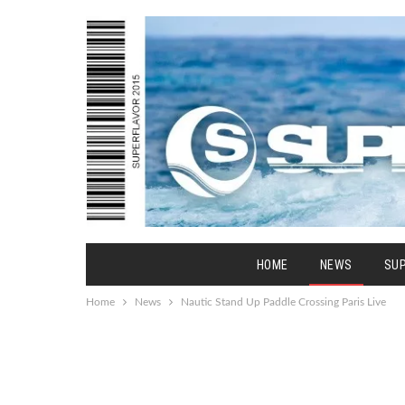
HOME
NEWS
SU
Home
News
Nautic Stand Up Paddle Crossing Paris Live