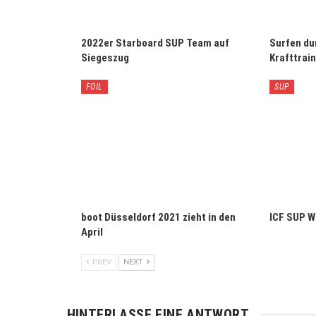
2022er Starboard SUP Team auf
Surfen du
Siegeszug
Krafttrai
FOIL
SUP
boot Düsseldorf 2021 zieht in den
ICF SUP W
April
PREV
NEXT
HINTERLASSE EINE ANTWORT