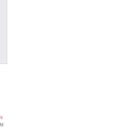
is
hl