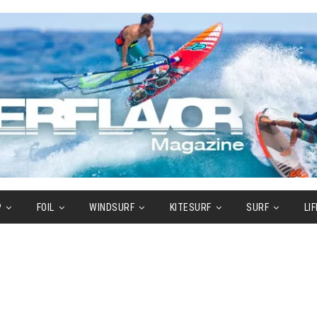
P
FOIL
WINDSURF
KITESURF
SURF
LI