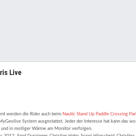
is Live
nt werden die Rider auch beim
Nautic Stand Up Paddle Crossing Par
MyGeolive System ausgestattet. Jeder der Interesse hat kann das wo
e und in molliger Wärme am Monitor verfolgen.
s 2012 Arnd Dunzinger, Christian Hahn, Sonni Hönscheid, Christina