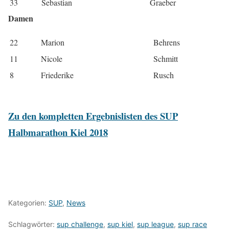
33
Sebastian
Graeber
Damen
22
Marion
Behrens
11
Nicole
Schmitt
8
Friederike
Rusch
Zu den kompletten Ergebnislisten des SUP
Halbmarathon Kiel 2018
Kategorien:
SUP
,
News
Schlagwörter:
sup challenge
,
sup kiel
,
sup league
,
sup race