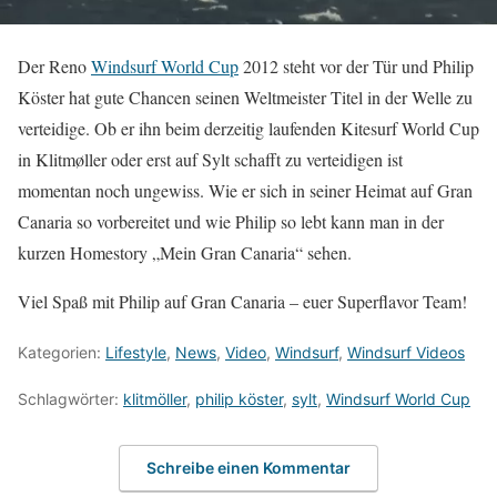
Der Reno
Windsurf World Cup
2012 steht vor der Tür und Philip
Köster hat gute Chancen seinen Weltmeister Titel in der Welle zu
verteidige. Ob er ihn beim derzeitig laufenden Kitesurf World Cup
in Klitmøller oder erst auf Sylt schafft zu verteidigen ist
momentan noch ungewiss. Wie er sich in seiner Heimat auf Gran
Canaria so vorbereitet und wie Philip so lebt kann man in der
kurzen Homestory „Mein Gran Canaria“ sehen.
Viel Spaß mit Philip auf Gran Canaria – euer Superflavor Team!
Kategorien:
Lifestyle
,
News
,
Video
,
Windsurf
,
Windsurf Videos
Schlagwörter:
klitmöller
,
philip köster
,
sylt
,
Windsurf World Cup
Schreibe einen Kommentar