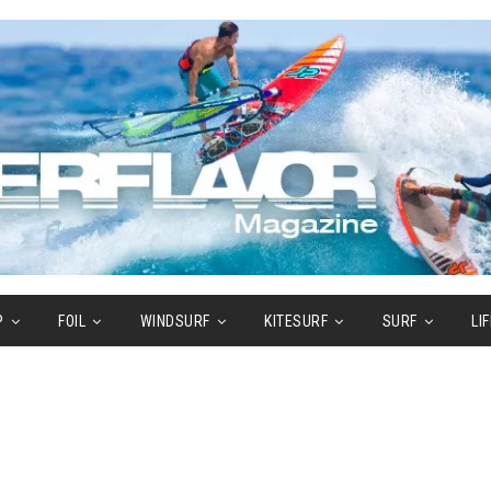
P
FOIL
WINDSURF
KITESURF
SURF
LI