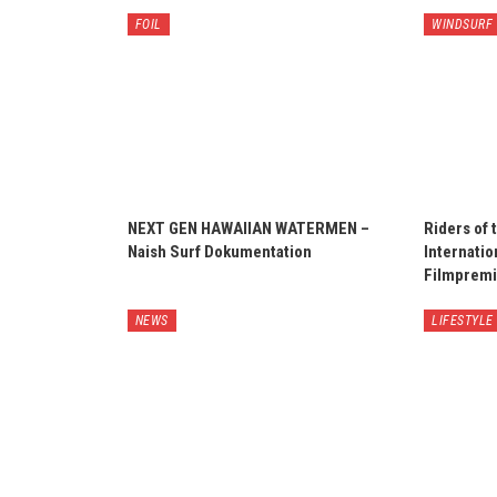
FOIL
WINDSURF
NEXT GEN HAWAIIAN WATERMEN –
Riders of 
Naish Surf Dokumentation
Internatio
Filmprem
NEWS
LIFESTYLE