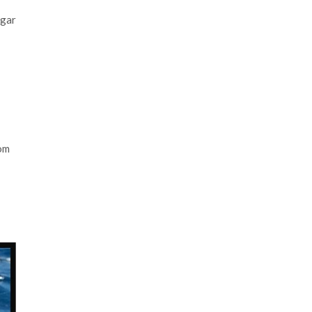
dgar
om