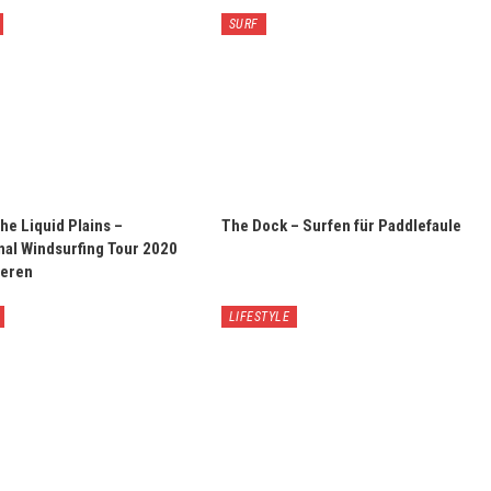
SURF
the Liquid Plains –
The Dock – Surfen für Paddlefaule
nal Windsurfing Tour 2020
ieren
LIFESTYLE