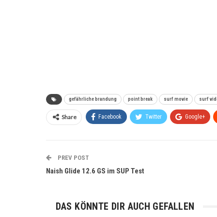
gefährliche brandung
point break
surf movie
surf vi
Share
Facebook
Twitter
Google+
PREV POST
Naish Glide 12.6 GS im SUP Test
DAS KÖNNTE DIR AUCH GEFALLEN