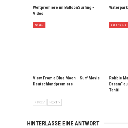
Weltpremiere im BalloonSurfing –
Waterpark
Video
NEWS
LIFESTYLE
View From a Blue Moon – Surf Movie
Robbie Mad
Deutschlandpremiere
Dream“ auf
Tahiti
PREV
NEXT
HINTERLASSE EINE ANTWORT