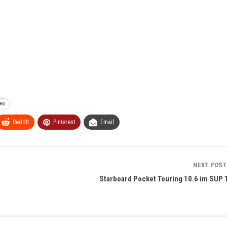
deo
ReddIt
Pinterest
Email
NEXT POS
Starboard Pocket Touring 10.6 im SUP 