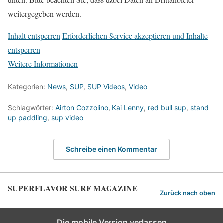
weitergegeben werden.
Inhalt entsperren
Erforderlichen Service akzeptieren und Inhalte
entsperren
Weitere Informationen
Kategorien:
News
,
SUP
,
SUP Videos
,
Video
Schlagwörter:
Airton Cozzolino
,
Kai Lenny
,
red bull sup
,
stand
up paddling
,
sup video
Schreibe einen Kommentar
SUPERFLAVOR SURF MAGAZINE
Zurück nach oben
Die mobile Version verlassen