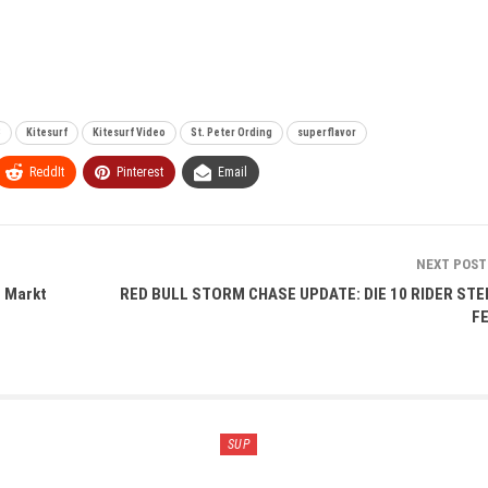
3
Kitesurf
Kitesurf Video
St. Peter Ording
superflavor
ReddIt
Pinterest
Email
NEXT POS
n Markt
RED BULL STORM CHASE UPDATE: DIE 10 RIDER ST
F
SUP