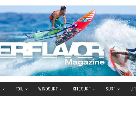
P
FOIL
WINDSURF
KITESURF
SURF
LI