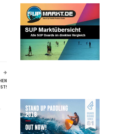
T
EHEN
EST!