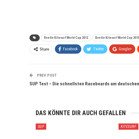
Beetle Kitesurf World Cup 2012
Beetle Kitesurf World Cup 201
Facebook
Twitter
Google+
Share
PREV POST
SUP Test – Die schnellsten Raceboards am deutsche
DAS KÖNNTE DIR AUCH GEFALLEN
SUP
KITESURF