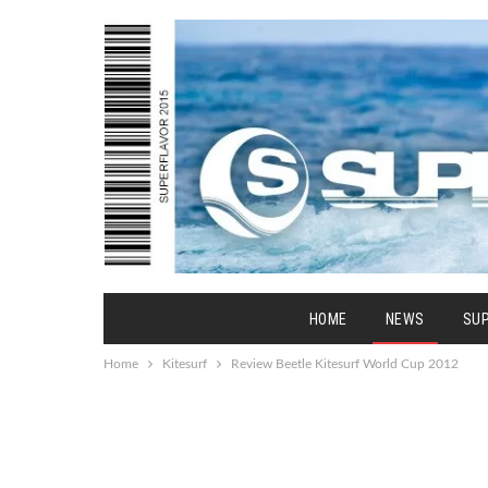
HOME
NEWS
SU
Home
Kitesurf
Review Beetle Kitesurf World Cup 2012