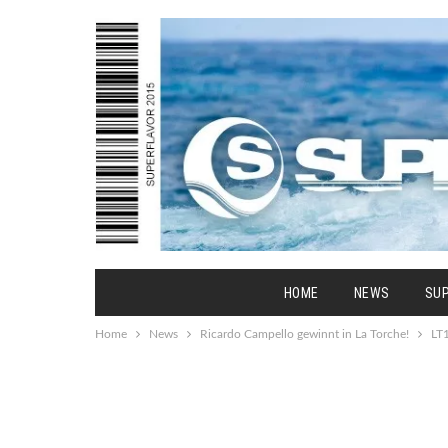
HOME
NEWS
SU
Home
News
Ricardo Campello gewinnt in La Torche!
LT