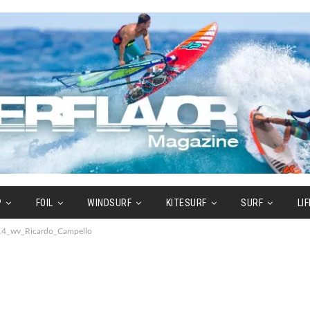
P
FOIL
WINDSURF
KITESURF
SURF
LI
14_wv_Ricardo_Campello