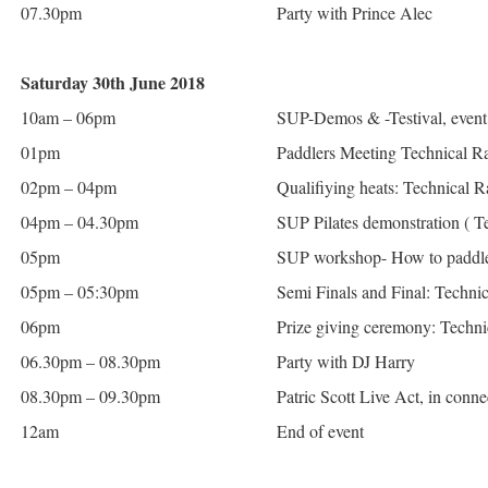
07.30pm
Party with Prince Alec
Saturday 30th June 2018
10am – 06pm
SUP-Demos & -Testival, event 
01pm
Paddlers Meeting Technical R
02pm – 04pm
Qualifiying heats: Technical R
04pm – 04.30pm
SUP Pilates demonstration ( Te
05pm
SUP workshop- How to paddle?
05pm – 05:30pm
Semi Finals and Final: Techni
06pm
Prize giving ceremony: Techni
06.30pm – 08.30pm
Party with DJ Harry
08.30pm – 09.30pm
Patric Scott Live Act, in conn
12am
End of event