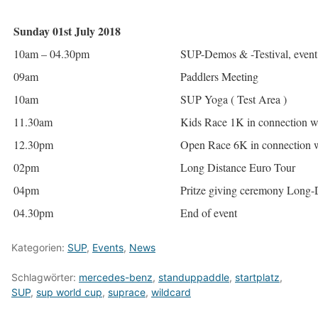
Sunday 01st July 2018
10am – 04.30pm
SUP-Demos & -Testival, event 
09am
Paddlers Meeting
10am
SUP Yoga ( Test Area )
11.30am
Kids Race 1K in connection w
12.30pm
Open Race 6K in connection w
02pm
Long Distance Euro Tour
04pm
Pritze giving ceremony Long-
04.30pm
End of event
Kategorien:
SUP
,
Events
,
News
Schlagwörter:
mercedes-benz
,
standuppaddle
,
startplatz
,
SUP
,
sup world cup
,
suprace
,
wildcard