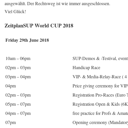
ausgewählt. Der Rechtsweg ist wie immer ausgeschlossen.
Viel Glück!
ZeitplanSUP World CUP 2018
Friday 29th June 2018
10am – 06pm
SUP-Demos & -Testival, event 
02pm – 03pm
Handicap Race
03pm – 04pm
VIP- & Media-Relay-Race ( 4
04pm
Price giving ceremony for VI
02pm – 03pm
Registration Pro-Races (Euro 
05pm – 07pm
Registration Open & Kids (6
04pm – 07pm
free practice for Profs & Amat
07pm
Opening ceremony (Mandatory f