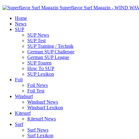
Superflavor Surf Magazin - WIND W
Home
News
SUP
SUP News
SUP Test
SUP Training / Technik
German SUP Challenge
German SUP League
SUP Touren
How To SUP
SUP Lexikon
Foil
Foil News
Foil Test
Windsurf
Windsurf News
Windsurf Lexikon
Kitesurf
Kitesurf News
Surf
Surf News
Surf Lexikon