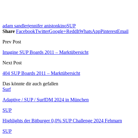
adam sandler
jennifer aniston
kino
SUP
Share
Facebook
Twitter
Google+
ReddIt
WhatsApp
Pinterest
Email
Prev Post
Imagine SUP Boards 2011 – Marktübersicht
Next Post
404 SUP Boards 2011 – Marktübersicht
Das könnte dir auch gefallen
Surf
Adaptive / SUP / SurfDM 2024 in München
SUP
Highlights der Bitburger 0,0% SUP Challenge 2024 Fehmarn
SUP