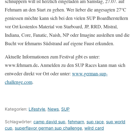
schnuppern will ist herzlich eingeladen am Samstag, 27.07. auf
Fehmarn an den Start zu gehen. Wer lieber die angesagten 27°C
geniessen möchte kann sich bei den vielen SUP Boardherstellern
vor Ort kostenlos Material von Starboard, JP, RRD, Mistral,
Indiana, Core, Fanatic, Naish, NP oder Imagine ausleihen und die
Bucht vor fehmarns Südstrand auf eigene Faust erkunden.
Aktuelle Informationen zum Festival gibt es unter:
.
www.fehmarn.de
Anmelden zu den SUP Races kann man sich
entweder direkt vor Ort oder unter:
www.german-sup-
challenge.com
.
Kategorien:
Lifestyle
,
News
,
SUP
Schlagwörter:
camp david sup
,
fehmarn
,
sup race
,
sup world
cup
,
superflavor german sup challenge
,
wilrd card