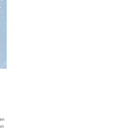
nen
on