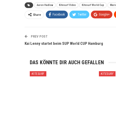
Aaron Hadlow
Kitesurf Video
Kitesurf World Cup
Mari
Share
Facebook
Twitter
Google+
PREV POST
Kai Lenny startet beim SUP World CUP Hamburg
DAS KÖNNTE DIR AUCH GEFALLEN
KITESURF
KITESURF