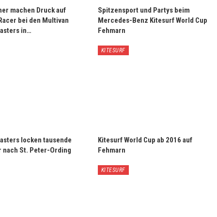
her machen Druck auf
Spitzensport und Partys beim
Racer bei den Multivan
Mercedes-Benz Kitesurf World Cup
asters in…
Fehmarn
KITESURF
Masters locken tausende
Kitesurf World Cup ab 2016 auf
 nach St. Peter-Ording
Fehmarn
KITESURF