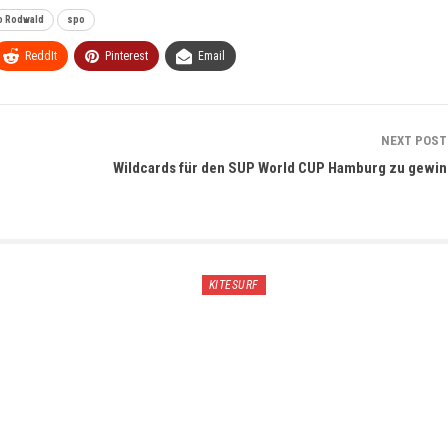
o Rodwald
spo
ReddIt
Pinterest
Email
NEXT POS
Wildcards für den SUP World CUP Hamburg zu gewi
KITESURF