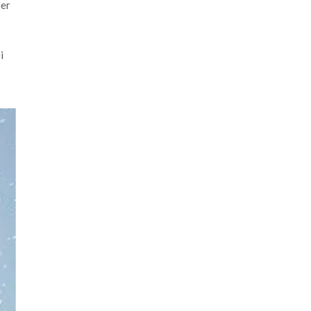
der
i