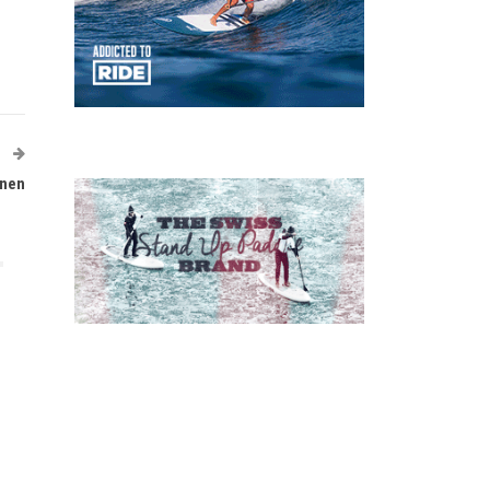
T
nnen