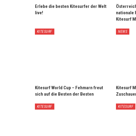
Erlebe die besten Kitesurfer der Welt
Österreic
live!
nationale 
Kitesurf M
KITESURF
NEWS
Kitesurf World Cup – Fehmarn freut
Kitesurf 
sich auf die Besten der Besten
Zuschauer
KITESURF
KITESURF