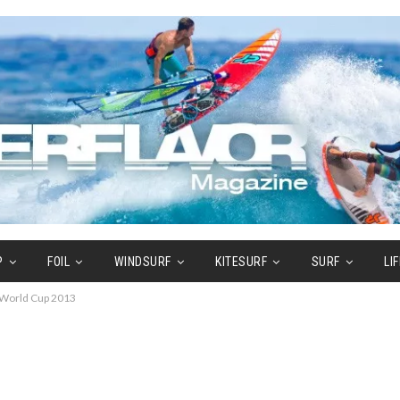
P
FOIL
WINDSURF
KITESURF
SURF
LI
 World Cup 2013