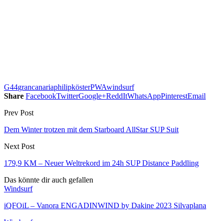
G44
grancanaria
philipköster
PWA
windsurf
Share
Facebook
Twitter
Google+
ReddIt
WhatsApp
Pinterest
Email
Prev Post
Dem Winter trotzen mit dem Starboard AllStar SUP Suit
Next Post
179,9 KM – Neuer Weltrekord im 24h SUP Distance Paddling
Das könnte dir auch gefallen
Windsurf
iQFOiL – Vanora ENGADINWIND by Dakine 2023 Silvaplana