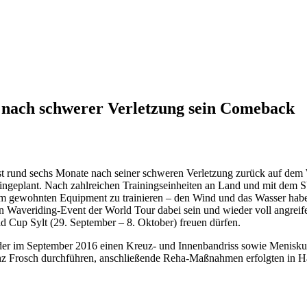
t nach schwerer Verletzung sein Comeback
t rund sechs Monate nach seiner schweren Verletzung zurück auf dem Wa
eingeplant. Nach zahlreichen Trainingseinheiten an Land und mit dem
 gewohnten Equipment zu trainieren – den Wind und das Wasser habe ich 
ten Waveriding-Event der World Tour dabei sein und wieder voll angreif
d Cup Sylt (29. September – 8. Oktober) freuen dürfen.
rider im September 2016 einen Kreuz- und Innenbandriss sowie Menisku
inz Frosch durchführen, anschließende Reha-Maßnahmen erfolgten in H