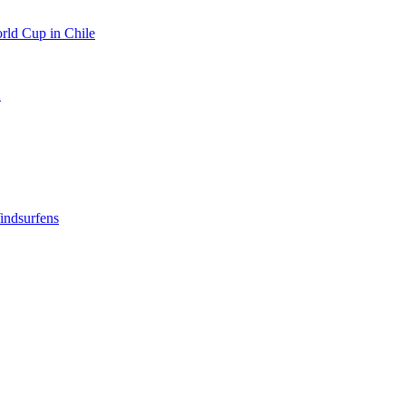
rld Cup in Chile
2
indsurfens