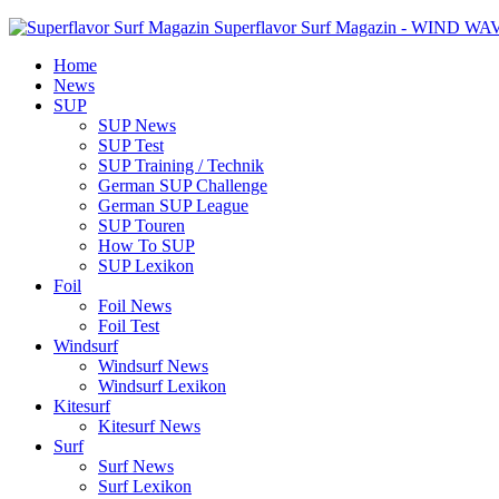
Superflavor Surf Magazin - WIND W
Home
News
SUP
SUP News
SUP Test
SUP Training / Technik
German SUP Challenge
German SUP League
SUP Touren
How To SUP
SUP Lexikon
Foil
Foil News
Foil Test
Windsurf
Windsurf News
Windsurf Lexikon
Kitesurf
Kitesurf News
Surf
Surf News
Surf Lexikon