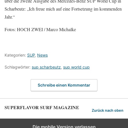
über die zweite Ausgabe des Mercedes-Benz SUP World Cup in
Scharbeutz: „Ich freue mich auf eine Fortsetzung im kommenden
Jahr.“
Fotos: HOCH ZWEI / Marco Michalke
Kategorien:
SUP
,
News
Schlagwörter:
sup scharbeutz
,
sup world cup
Schreibe einen Kommentar
SUPERFLAVOR SURF MAGAZINE
Zurück nach oben
Die mobile Version verlassen