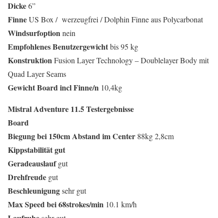
Dicke
6”
Finne
US Box / werzeugfrei / Dolphin Finne aus Polycarbonat
Windsurfoption
nein
Empfohlenes
Benutzergewicht
bis 95 kg
Konstruktion
Fusion Layer Technology – Doublelayer Body mit
Quad Layer Seams
Gewicht
Board
incl
Finne
/
n
10,4kg
Mistral Adventure 11.5 Testergebnisse
Board
Biegung
bei
150
cm
Abstand
im
Center
88kg 2,8cm
Kippstabilität
gut
Geradeauslauf
gut
Drehfreude
gut
Beschleunigung
sehr gut
Max
Speed
bei
68
strokes
/
min
10.1 km/h
Laufruhe
sehr gut