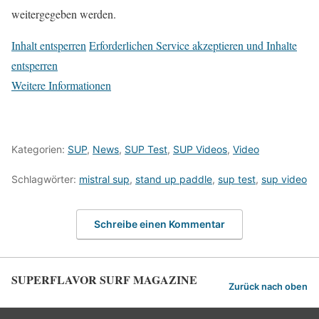
weitergegeben werden.
Inhalt entsperren
Erforderlichen Service akzeptieren und Inhalte
entsperren
Weitere Informationen
Kategorien:
SUP
,
News
,
SUP Test
,
SUP Videos
,
Video
Schlagwörter:
mistral sup
,
stand up paddle
,
sup test
,
sup video
Schreibe einen Kommentar
SUPERFLAVOR SURF MAGAZINE
Zurück nach oben