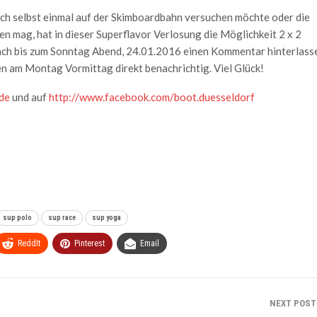
ich selbst einmal auf der Skimboardbahn versuchen möchte oder die
 mag, hat in dieser Superflavor Verlosung die Möglichkeit 2 x 2
fach bis zum Sonntag Abend, 24.01.2016 einen Kommentar hinterlass
n am Montag Vormittag direkt benachrichtig. Viel Glück!
de
und auf
http://www.facebook.com/boot.duesseldorf
sup polo
sup race
sup yoga
ReddIt
Pinterest
Email
NEXT POS