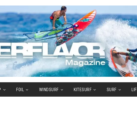
P
FOIL
WINDSURF
KITESURF
SURF
LI