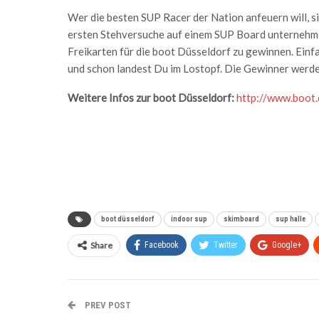
Wer die besten SUP Racer der Nation anfeuern will, s
ersten Stehversuche auf einem SUP Board unternehmen
Freikarten für die boot Düsseldorf zu gewinnen. Ein
und schon landest Du im Lostopf. Die Gewinner werde
Weitere Infos zur boot Düsseldorf:
http://www.boot.
boot düsseldorf
indoor sup
skimboard
sup halle
Share
Facebook
Twitter
Google+
PREV POST