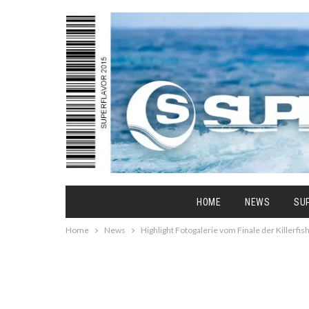
HOME
NEWS
SU
Home
News
Highlight Fotogalerie vom Finale der Killerf