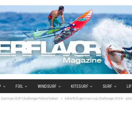
P
FOIL
WINDSURF
KITESURF
SURF
LI
ish German SUP Challenge Pelzerhaken
killerfish german sup challenge 2014 – pe