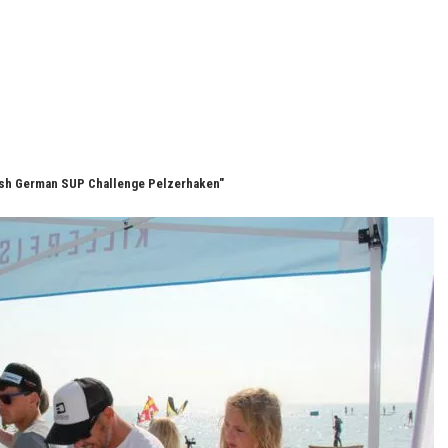
fish German SUP Challenge Pelzerhaken"