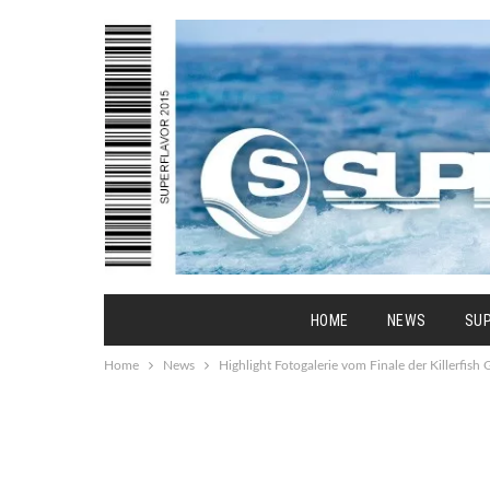
HOME
NEWS
SU
Home
News
Highlight Fotogalerie vom Finale der Killerfis