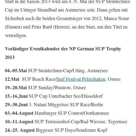
Start in die Saison 2013 wird am 4. /5. Mai der SUP Steinlechner-
Cup im Uttinger Strandbad am Ammersee sein. Dann gehen mit
Sicherheit auch die beiden Gesamtsieger von 2012, Manca Notar
(Damen) und Peter Bartl (Herren), an den Start, um ihre Titel zu
verteidigen.
Vorläufiger Eventkalender der NP German SUP Trophy
2013
04.-05.Mai
SUP Steinlechner-Cup/Utting, Ammersee
12.Mai
SUP Beach Race/
Surf Festival Pelzerhaken
, Ostsee
19.-20.Mai
SUP Sunday/Wustrow, Ostsee
15.-16.Juni
SUP Cup Unterbacher See/Düsseldorf
29.-30.Juni
3. Nalani Müggelsee SUP Race/Berlin
03.-04.August
Hamburger SUP Contest/Oortkatensee
10.-11.August
SUP Terrassenhof-Cup/Bad Wiessee, Tegernsee
24.-25. August
Biggesee SUP Days/Sonderner Kopf