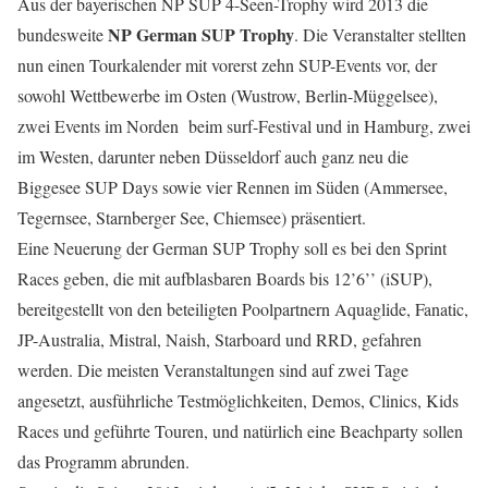
Aus der bayerischen NP SUP 4-Seen-Trophy wird 2013 die
NP German SUP Trophy
bundesweite
. Die Veranstalter stellten
nun einen Tourkalender mit vorerst zehn SUP-Events vor, der
sowohl Wettbewerbe im Osten (Wustrow, Berlin-Müggelsee),
zwei Events im Norden beim surf-Festival und in Hamburg, zwei
im Westen, darunter neben Düsseldorf auch ganz neu die
Biggesee SUP Days sowie vier Rennen im Süden (Ammersee,
Tegernsee, Starnberger See, Chiemsee) präsentiert.
Eine Neuerung der German SUP Trophy soll es bei den Sprint
Races geben, die mit aufblasbaren Boards bis 12’6’’ (iSUP),
bereitgestellt von den beteiligten Poolpartnern Aquaglide, Fanatic,
JP-Australia, Mistral, Naish, Starboard und RRD, gefahren
werden. Die meisten Veranstaltungen sind auf zwei Tage
angesetzt, ausführliche Testmöglichkeiten, Demos, Clinics, Kids
Races und geführte Touren, und natürlich eine Beachparty sollen
das Programm abrunden.