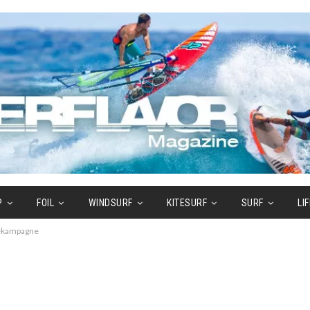
P
FOIL
WINDSURF
KITESURF
SURF
LI
bekampagne