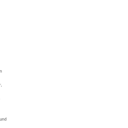
n
,
n
 und