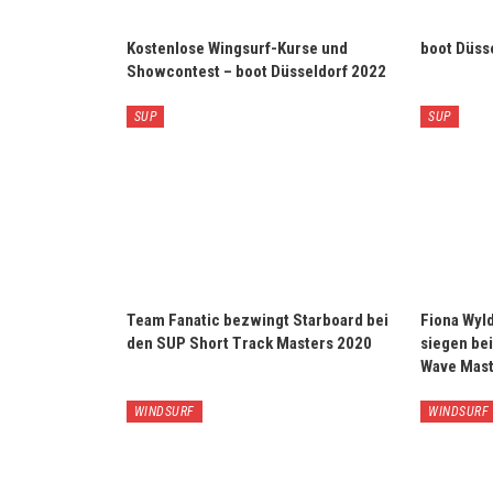
Kostenlose Wingsurf-Kurse und
boot Düss
Showcontest – boot Düsseldorf 2022
SUP
SUP
Team Fanatic bezwingt Starboard bei
Fiona Wyl
den SUP Short Track Masters 2020
siegen be
Wave Mast
WINDSURF
WINDSURF