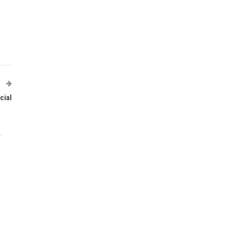
T
cial