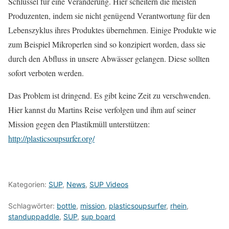
Schlüssel für eine Veränderung. Hier scheitern die meisten
Produzenten, indem sie nicht genügend Verantwortung für den
Lebenszyklus ihres Produktes übernehmen. Einige Produkte wie
zum Beispiel Mikroperlen sind so konzipiert worden, dass sie
durch den Abfluss in unsere Abwässer gelangen. Diese sollten
sofort verboten werden.
Das Problem ist dringend. Es gibt keine Zeit zu verschwenden.
Hier kannst du Martins Reise verfolgen und ihm auf seiner
Mission gegen den Plastikmüll unterstützen:
http://plasticsoupsurfer.org/
Kategorien:
SUP
,
News
,
SUP Videos
Schlagwörter:
bottle
,
mission
,
plasticsoupsurfer
,
rhein
,
standuppaddle
,
SUP
,
sup board