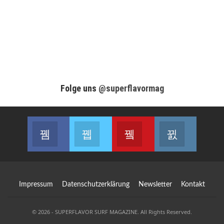
Folge uns
@superflavormag
Facebook
Twitter
Youtube
Instagram
Join us on Facebook
Join us on Twitter
Join us on Youtube
Join us on
Impressum
Datenschutzerklärung
Newsletter
Kontakt
© 2026 - SUPERFLAVOR SURF MAGAZINE. All Rights Reserved.