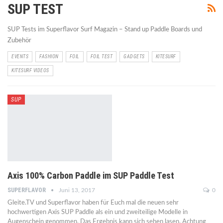
SUP TEST
SUP Tests im Superflavor Surf Magazin – Stand up Paddle Boards und
Zubehör
EVENTS
FASHION
FOIL
FOIL TEST
GADGETS
KITESURF
KITESURF VIDEOS
SUP
Axis 100% Carbon Paddle im SUP Paddle Test
SUPERFLAVOR
Juni 13, 2017
0
Gleite.TV und Superflavor haben für Euch mal die neuen sehr
hochwertigen Axis SUP Paddle als ein und zweiteilige Modelle in
Augenschein genommen. Das Ergebnis kann sich sehen lasen. Achtung