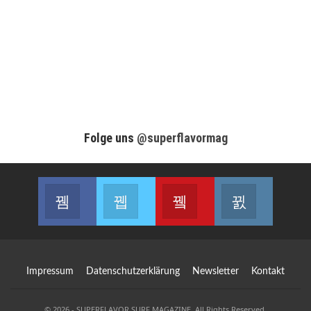
Folge uns
@superflavormag
Facebook
Twitter
Youtube
Instagram
Join us on Facebook
Join us on Twitter
Join us on Youtube
Join us on
Impressum
Datenschutzerklärung
Newsletter
Kontakt
© 2026 - SUPERFLAVOR SURF MAGAZINE. All Rights Reserved.