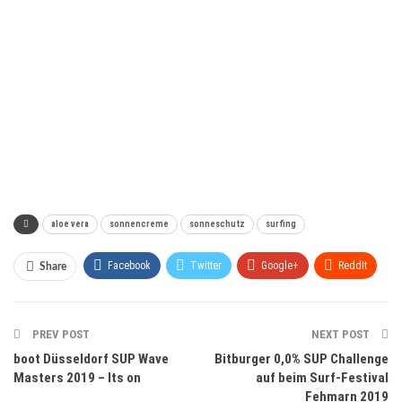
aloe vera
sonnencreme
sonneschutz
surfing
Facebook
Twitter
Google+
ReddIt
Share
WhatsApp
Pinterest
Email
PREV POST
NEXT POST
boot Düsseldorf SUP Wave
Bitburger 0,0% SUP Challenge
Masters 2019 – Its on
auf beim Surf-Festival
Fehmarn 2019