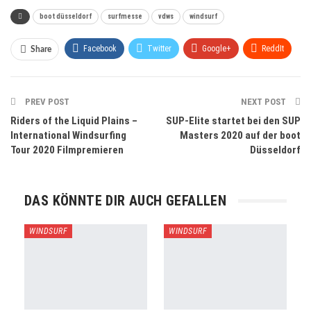
boot düsseldorf
surfmesse
vdws
windsurf
Facebook
Twitter
Google+
ReddIt
Share
WhatsApp
Pinterest
Email
PREV POST
NEXT POST
Riders of the Liquid Plains –
SUP-Elite startet bei den SUP
International Windsurfing
Masters 2020 auf der boot
Tour 2020 Filmpremieren
Düsseldorf
DAS KÖNNTE DIR AUCH GEFALLEN
WINDSURF
WINDSURF