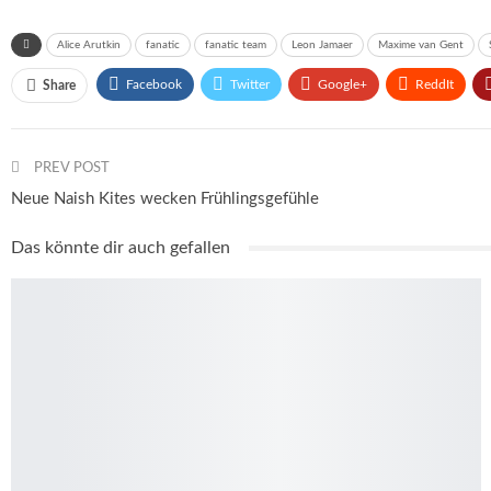
Alice Arutkin
fanatic
fanatic team
Leon Jamaer
Maxime van Gent
Facebook
Twitter
Google+
ReddIt
Share
PREV POST
Neue Naish Kites wecken Frühlingsgefühle
Das könnte dir auch gefallen