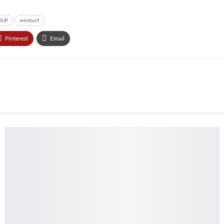
SUP
windsurf
Pinterest
Email