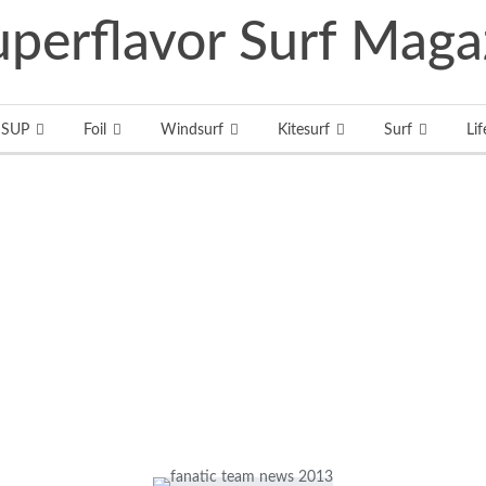
SUP
Foil
Windsurf
Kitesurf
Surf
Lif